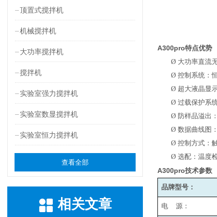
顶置式搅拌机
机械搅拌机
A300pro
特点优势
大功率搅拌机
Ø
大功率直流
搅拌机
Ø
控制系统：
Ø
超大液晶显
实验室强力搅拌机
Ø
过载保护系
实验室数显搅拌机
Ø
防样品溢出
Ø
数据曲线图
实验室恒力搅拌机
Ø
控制方式：
Ø
选配：温度检
查看全部
A300pro
技术参数
品牌型号：
相关文章
电 源：