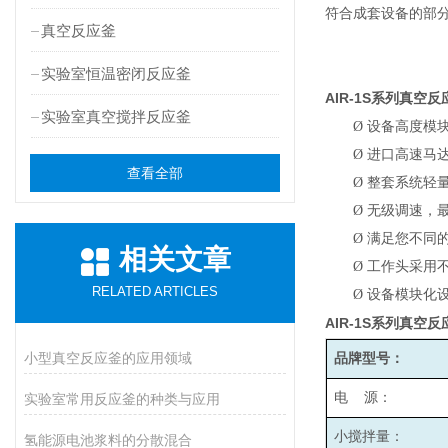
符合成套设备的部
真空反应釜
实验室恒温密闭反应釜
AIR-1S
系列真空反
实验室真空搅拌反应釜
Ø
设备高度模
Ø
进口高速马达
查看全部
Ø
整套系统轻
Ø
无级调速，最高
Ø
满足您不同
相关文章
Ø
工作头采用
RELATED ARTICLES
Ø
设备模块化
AIR-1S
系列真空反
小型真空反应釜的应用领域
品牌型号：
电 源：
实验室常用反应釜的种类与应用
小搅拌量：
氢能源电池浆料的分散混合