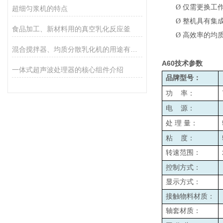
Ø
仅需更换工
超细匀浆机的特点
Ø
整机具有集
食品加工、新材料用的真空乳化反应釜
Ø
高效率的均
混合搅拌器、均质分散乳化机的用途有哪些
A60
技术参数
一体式超声波处理器的核心组件介绍
品牌型号：
功
率：
电
源：
处
理
量：
粘
度：
转速范围：
控制方式：
显示方式：
接触物料材质：
轴套材质：