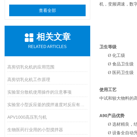
机，变频调速，数
查看全部
相关文章
RELATED ARTICLES
卫生等级
Ø
化工级
Ø
食品卫生级
高剪切乳化机的应用范围
Ø
医药卫生级
高剪切乳化机工作原理
使用工艺
实验室分散机使用操作的注意事项
中试和较大物料的
实验室小型反应釜的搅拌速度对反应有哪些影响？
A90
产品优势
APV1000高压乳匀机
Ø
选材精良，
生物医药行业用的小型搅拌器
Ø
设备全自动