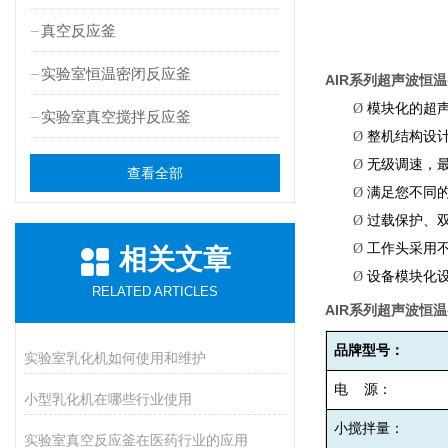
真空反应釜
实验室恒温密闭反应釜
AIR
系列
超声波恒温
Ø
模块化的超
实验室真空搅拌反应釜
Ø
整机结构设
Ø
无级调速，
查看全部
Ø
满足您不同
Ø
过载保护、
Ø
工作头采用
相关文章
Ø
设备模块化
RELATED ARTICLES
AIR
系列
超声波恒温
品牌型号：
实验室乳化机如何使用和维护
电
源：
小型乳化机在哪些行业使用
小搅拌量：
实验室真空反应釜在医药行业的应用