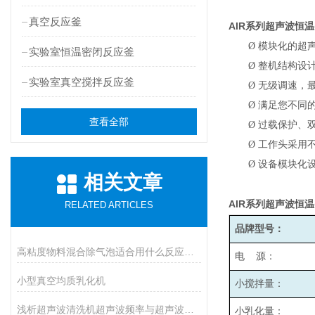
真空反应釜
AIR
系列超声波恒温
Ø
模块化的超
实验室恒温密闭反应釜
Ø
整机结构设
实验室真空搅拌反应釜
Ø
无级调速，最高
Ø
满足您不同
查看全部
Ø
过载保护、
Ø
工作头采用
Ø
设备模块化
相关文章
AIR
系列超声波恒温
RELATED ARTICLES
品牌型号：
高粘度物料混合除气泡适合用什么反应釜设备
电 源：
小型真空均质乳化机
小搅拌量：
浅析超声波清洗机超声波频率与超声波功率的选择
小乳化量：