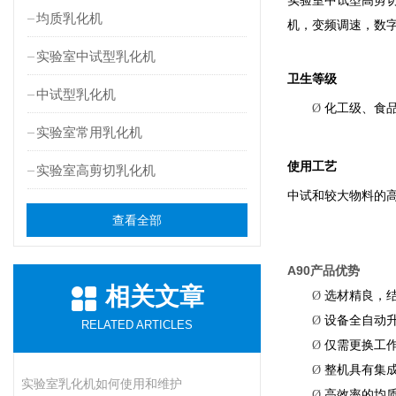
实验室中试型高剪
均质乳化机
机，变频调速，数
实验室中试型乳化机
卫生等级
中试型乳化机
Ø
化工级、食
实验室常用乳化机
使用工艺
实验室高剪切乳化机
中试和较大物料的
查看全部
A90
产品优势
相关文章
Ø
选材精良，
Ø
设备全自动
RELATED ARTICLES
Ø
仅需更换工
Ø
整机具有集
实验室乳化机如何使用和维护
Ø
高效率的均