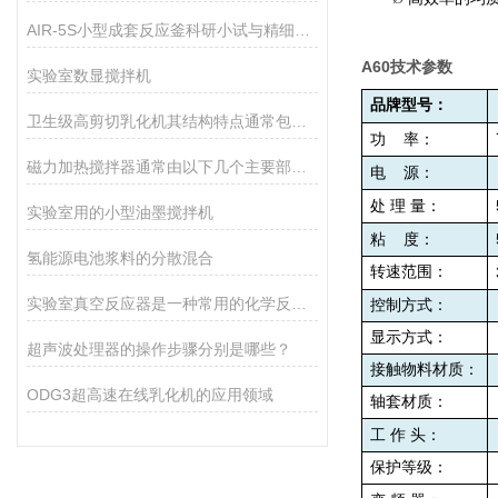
AIR-5S小型成套反应釜科研小试与精细生产的核心智能装备
A60
技术参数
实验室数显搅拌机
品牌型号：
卫生级高剪切乳化机其结构特点通常包括以下几个方面
功
率：
磁力加热搅拌器通常由以下几个主要部分组成
电
源：
处
理
量：
实验室用的小型油墨搅拌机
粘
度：
氢能源电池浆料的分散混合
转速范围：
实验室真空反应器是一种常用的化学反应设备，具有如下优势
控制方式：
显示方式：
超声波处理器的操作步骤分别是哪些？
接触物料材质：
ODG3超高速在线乳化机的应用领域
轴套材质：
工
作
头：
保护等级：