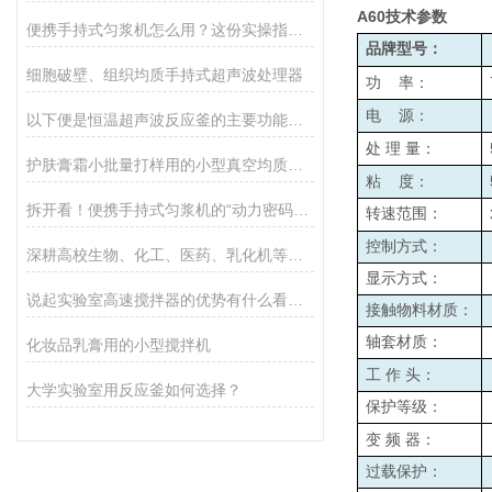
A60
技术参数
便携手持式匀浆机怎么用？这份实操指南，新手也能轻松拿捏！
品牌型号：
细胞破壁、组织均质手持式超声波处理器
功
率：
电
源：
以下便是恒温超声波反应釜的主要功能所在
处
理
量：
护肤膏霜小批量打样用的小型真空均质乳化机
粘
度：
拆开看！便携手持式匀浆机的“动力密码”：核心组件全揭秘
转速范围：
控制方式：
深耕高校生物、化工、医药、乳化机等实验场景
显示方式：
说起实验室高速搅拌器的优势有什么看法？
接触物料材质：
轴套材质：
化妆品乳膏用的小型搅拌机
工
作
头：
大学实验室用反应釜如何选择？
保护等级：
变
频
器：
过载保护：