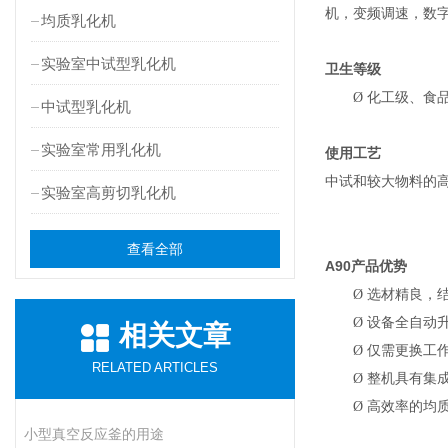
机，变频调速，数
均质乳化机
实验室中试型乳化机
卫生等级
Ø
化工级、食
中试型乳化机
实验室常用乳化机
使用工艺
中试和较大物料的
实验室高剪切乳化机
查看全部
A90
产品优势
Ø
选材精良，
Ø
设备全自动
相关文章
Ø
仅需更换工
RELATED ARTICLES
Ø
整机具有集
Ø
高效率的均
小型真空反应釜的用途