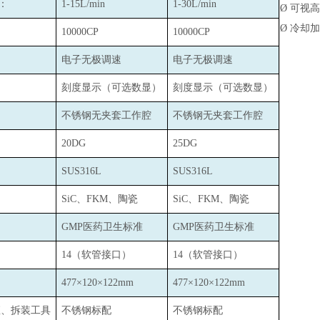
：
1-15L/min
1-30L/min
Ø
可视高
Ø
冷却加
10000CP
10000CP
电子无极调速
电子无极调速
刻度显示（可选数显）
刻度显示（可选数显）
：
不锈钢无夹套工作腔
不锈钢无夹套工作腔
20DG
25DG
：
SUS316L
SUS316L
：
SiC
、FKM、陶瓷
SiC
、FKM、陶瓷
GMP
医药卫生标准
GMP
医药卫生标准
：
14
（软管接口）
14
（软管接口）
477
×120×122mm
477
×120×122mm
座、拆装工具
不锈钢标配
不锈钢标配