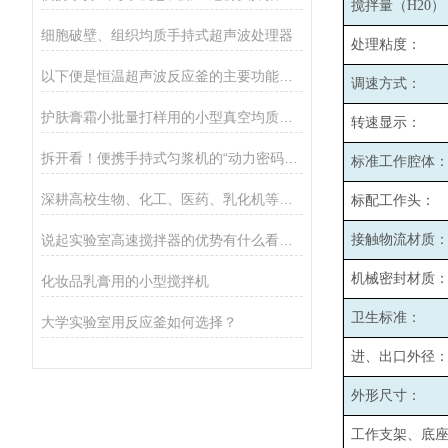
搅拌量（H20）
细胞破壁、组织均质手持式超声波处理器
处理粘度：
以下便是恒温超声波反应釜的主要功能所在
调速方式：
护肤膏霜小批量打样用的小型真空均质乳化机
转速显示：
拆开看！便携手持式匀浆机的“动力密码”：核心组件全揭秘
标准工作腔体
深耕高校生物、化工、医药、乳化机等实验场景
标配工作头：
说起实验室高速搅拌器的优势有什么看法？
接触物流材质
机械密封材质
化妆品乳膏用的小型搅拌机
卫生标准：
大学实验室用反应釜如何选择？
进、出口外径
外形尺寸：
工作支架、底