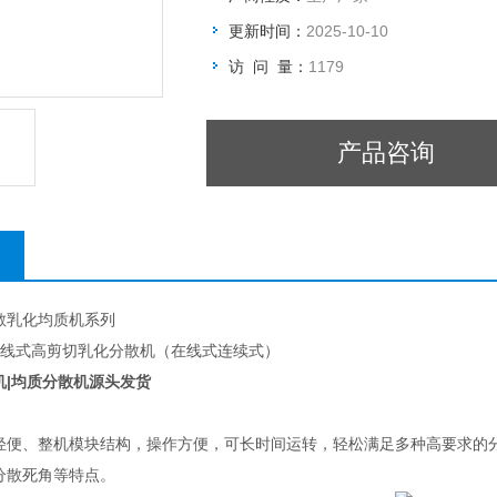
更新时间：
2025-10-10
访 问 量：
1179
产品咨询
散乳化均质机系列
S30在线式高剪切乳化分散机（在线式连续式）
机|均质分散机源头发货
轻便、整机模块结构，操作方便，可长时间运转，轻松满足多种高要求的
分散死角等特点。