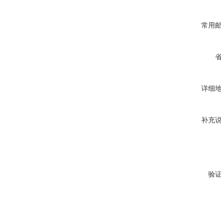
常用
详细
补充
验