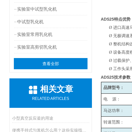
实验室中试型乳化机
ADS25
特点优势
中试型乳化机
Ø
进口高速
实验室常用乳化机
Ø
无极调速系
Ø
整机结构
实验室高剪切乳化机
Ø
设备高度
Ø
过载保护
查看全部
Ø
工作头采
ADS25
技术参数
相关文章
品牌型号：
RELATED ARTICLES
电 源：
马达功率：
小型真空反应釜的用途
转速范围：
便携手持式匀浆机怎么用？这份实操指南，新手也能轻松拿捏！