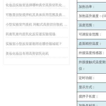
化妆品实验室选择哪种真空高剪切乳化机比较好呢
加热功率：
可数显扭矩搅拌机其具体应用范围及典型场景如下
加热温升速度：(1L
小型实验室均质机 间歇式高剪切分散机 浆料乳液打样设备
温度范围：
药膏乳膏均质乳化反应釜实验现场
可调安全范围：
实验室小型反应釜都用在哪些领域呢？
盘面精控温度：
外接温度传感器：
美妆化妆品专用高剪切乳化机
外接接触式温度测
仪：
定时功能：
显示方式：
搅拌子长度：
加热盘材质：