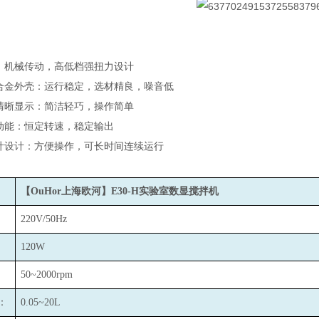
：机械传动，高低档强扭力设计
合金外壳：运行稳定，选材精良，噪音低
清晰显示：简洁轻巧，操作简单
动能：恒定转速，稳定输出
叶设计：方便操作，可长时间连续运行
【OuHor上海欧河】E30-H实验室数显搅拌机
220V/50Hz
120W
50~2000rpm
：
0.05~20L