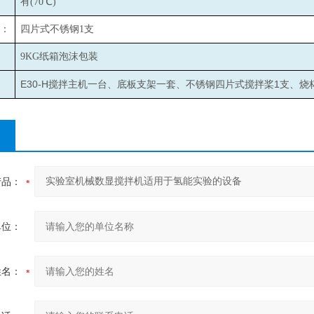
有(70℃)
：
四片式不锈钢1支
9KG
纸箱泡沫包装
E30-H
1
搅拌主机一台、底板支架一套、不锈钢四片式搅拌桨
支、烧
产品：
单位：
姓名：