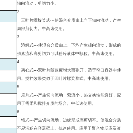
轴向流动，剪切力小。
2
．三叶片螺旋桨式---使混合介质由上向下轴向流动，产生
局部剪切力。中高速使用。
3
．溶解式---使混合介质由上、下均产生径向流动，形成的
强紊流和高剪切力可以粉碎液体中颗粒。中高速使用。
4
．离心式---双叶片随速度增大而张开，适于窄口容器中使
用。搅拌效果类似于四叶片螺桨浆式。中高速使用。
5
．扇片式---产生切向流动，紊流小，热交换性能良好，应
用于需柔和搅拌介质的场合。中低速使用。
6
．锚式---产生切向流动，边缘形成高剪切率。使混合介质
不易沉积在容器壁上。低速使用。应用于聚合物反应及液