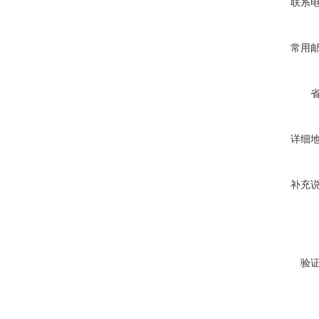
联系
常用
详细
补充
验