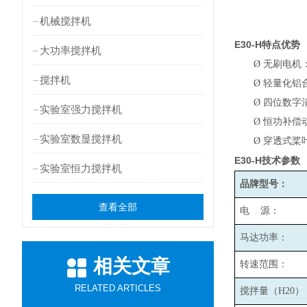
机械搅拌机
E30-H
特点优势
大功率搅拌机
Ø
无刷电机
搅拌机
Ø
轻量化铝
Ø
四位数字
实验室强力搅拌机
Ø
恒功补偿
实验室数显搅拌机
Ø
穿透式桨
E30-H
技术参数
实验室恒力搅拌机
品牌型号：
查看全部
电 源：
马达功率：
相关文章
转速范围：
RELATED ARTICLES
搅拌量（H20）