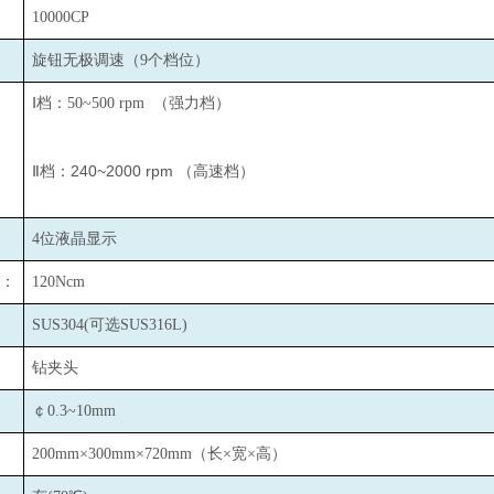
10000CP
旋钮无极调速（9个档位）
Ⅰ档：50~500 rpm （强力档）
Ⅱ档：240~2000 rpm （高速档）
4
位液晶显示
：
120Ncm
SUS304(
可选SUS316L)
钻夹头
￠0.3~10mm
200mm×300mm×720mm
（长×宽×高）