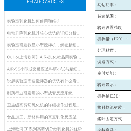
RELATED ARTICLES
马达功率：
转速范围：
实验室乳化机如何使用和维护
转速设置精度：
电动升降乳化机其核心优势的详细分析如下
搅拌量（H20）：
实验室研发数显小型搅拌机，解锁精细化搅拌新体验
处理粘度：
OuHor上海欧河】AIR-2L化妆品用实验室真空反应釜
调速方式：
AIR-5S小型成套反应釜科研小试与精细生产的核心智能装备
定时功能：
说起实验室高速搅拌器的优势有什么看法？
转速显示：
制药行业研发用的小型成套反应系统
搅拌轴扭矩：
卫生级高剪切乳化机的详细操作过程规范如下
接触物流材质：
食品加工、新材料用的真空乳化反应釜
桨叶固定方式：
上海欧河EF系列高剪切分散乳化机的优势
夹持直径：