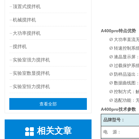
顶置式搅拌机
机械搅拌机
A400pro
特点优势
大功率搅拌机
Ø
大功率直流
搅拌机
Ø
转速控制系
Ø
液晶显示屏
实验室强力搅拌机
Ø
过载保护系
实验室数显搅拌机
Ø
防样品溢出
Ø
数据曲线图
实验室恒力搅拌机
Ø
控制方式：
Ø
选配功能：无
查看全部
A400pro
技术参数
品牌型号：
相关文章
电 源：