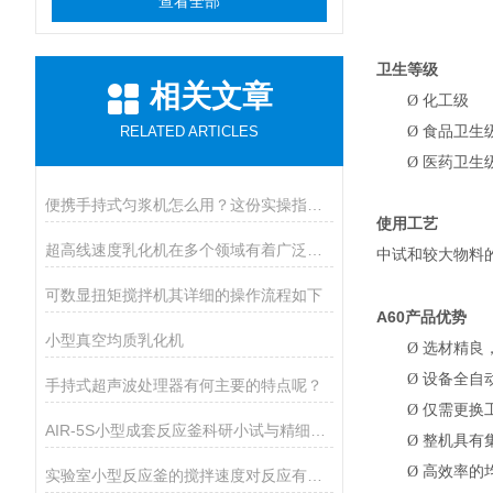
查看全部
卫生等级
相关文章
Ø
化工级
RELATED ARTICLES
Ø
食品卫生
Ø
医药卫生
便携手持式匀浆机怎么用？这份实操指南，新手也能轻松拿捏！
使用工艺
超高线速度乳化机在多个领域有着广泛的应用
中试和较大物料
可数显扭矩搅拌机其详细的操作流程如下
A60
产品优势
小型真空均质乳化机
Ø
选材精良
Ø
设备全自
手持式超声波处理器有何主要的特点呢？
Ø
仅需更换
AIR-5S小型成套反应釜科研小试与精细生产的核心智能装备
Ø
整机具有
Ø
高效率的
实验室小型反应釜的搅拌速度对反应有哪些影响？