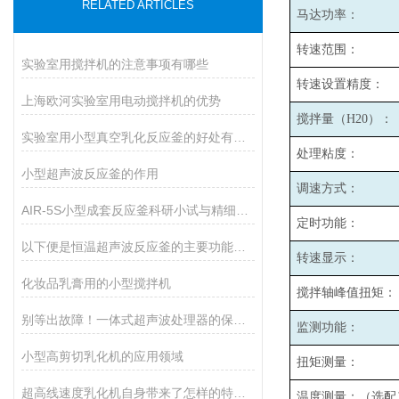
RELATED ARTICLES
马达功率：
转速范围：
实验室用搅拌机的注意事项有哪些
转速设置精度：
上海欧河实验室用电动搅拌机的优势
搅拌量（H20）：
实验室用小型真空乳化反应釜的好处有哪些
处理粘度：
小型超声波反应釜的作用
调速方式：
AIR-5S小型成套反应釜科研小试与精细生产的核心智能装备
定时功能：
以下便是恒温超声波反应釜的主要功能所在
转速显示：
化妆品乳膏用的小型搅拌机
搅拌轴峰值扭矩：
别等出故障！一体式超声波处理器的保养秘诀，早知道少麻烦
监测功能：
小型高剪切乳化机的应用领域
扭矩测量：
超高线速度乳化机自身带来了怎样的特点呢？
温度测量：（选配