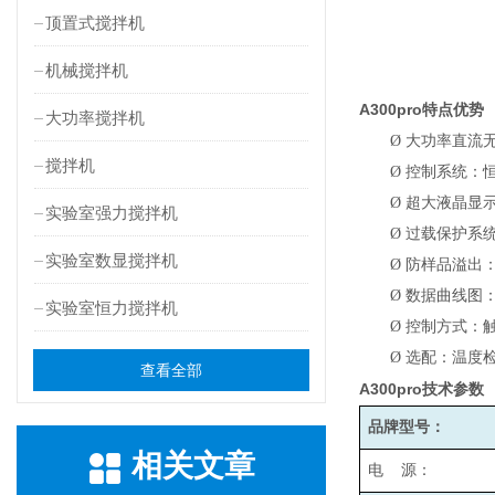
顶置式搅拌机
机械搅拌机
A300pro
特点优势
大功率搅拌机
Ø
大功率直流
搅拌机
Ø
控制系统：
Ø
超大液晶显
实验室强力搅拌机
Ø
过载保护系
实验室数显搅拌机
Ø
防样品溢出
Ø
数据曲线图
实验室恒力搅拌机
Ø
控制方式：
Ø
选配：温度检
查看全部
A300pro
技术参数
品牌型号：
相关文章
电 源：