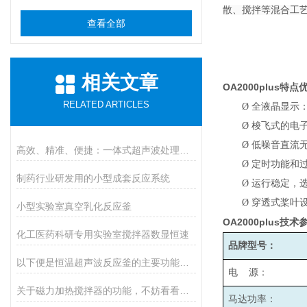
散、搅拌等混合工
查看全部
相关文章
OA2000plus
特点
RELATED ARTICLES
Ø
全液晶显示
Ø
梭飞式的电子
Ø
低噪音直流
高效、精准、便捷：一体式超声波处理器在各领域的惊人应用！
Ø
定时功能和
制药行业研发用的小型成套反应系统
Ø
运行稳定，
Ø
穿透式桨叶
小型实验室真空乳化反应釜
OA2000plus
技术
化工医药科研专用实验室搅拌器数显恒速
品牌型号：
以下便是恒温超声波反应釜的主要功能所在
电 源：
关于磁力加热搅拌器的功能，不妨看看下文！
马达功率：