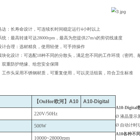
马达：长寿命设计，可连续长时间稳定运行4小时以上
统：最高转速可达28000rpm，最高为您提供27m/s的剪切线速度
设计合理：选材精良，使用轻便，可手持操作
模块化设计：可选配18种不同的分散头，满足您不同的工作环境（密闭、
、双重防护绝缘、给您安全保障
：工作头采用不锈钢材质，可重复使用，可以灵活组装，符合卫生标准
【OuHor欧河】
A10
A10-Digital
A10-Digital
220V/50Hz
Ø
液晶显示
Ø
自动计时
500W
A10
各种不
10000~28000rpm