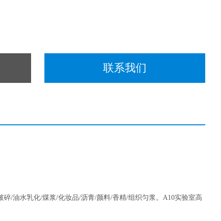
联系我们
破碎/油水乳化/煤浆/化妆品/沥青/颜料/香精/组织匀浆。A10实验室高