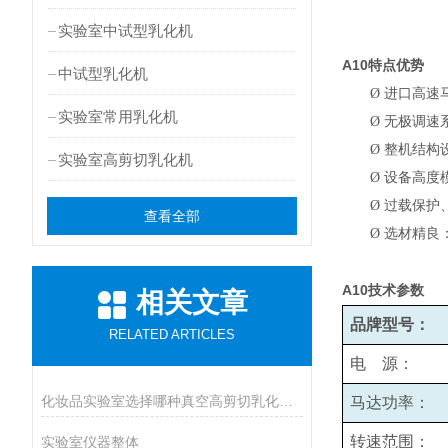
实验室中试型乳化机
A10
特点优势
中试型乳化机
Ø
进口高速
实验室常用乳化机
Ø
无极调速系
Ø
整机结构
实验室高剪切乳化机
Ø
设备高度
Ø
过载保护
查看全部
Ø
选材精良
A10
技术参数
相关文章
品牌型号：
RELATED ARTICLES
电 源：
化妆品实验室选择哪种真空高剪切乳化机比较好呢
马达功率：
转速范围：
实验室仪器整体