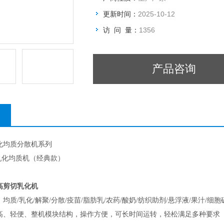
更新时间：
2025-10-12
访 问 量：
1356
产品咨询
化均质分散机系列
乳化均质机（经典款）
高剪切乳化机
质/乳化/解聚/分散/疫苗/脂肪乳/农药/酸奶/纺织助剂/悬浮液/果汁/细胞
高、轻便、整机模块结构，操作方便，可长时间运转，轻松满足多种要求