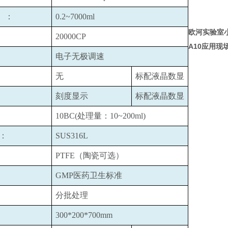
）：
0.2~7000ml
欧河实验室
20000CP
A10
应用现
电子无极调速
无
标配液晶数显
刻度显示
标配液晶数显
10BC(
处理量：10~200ml)
：
SUS316L
PTFE
（陶瓷可选）
GMP
医药卫生标准
分批处理
300*200*700mm