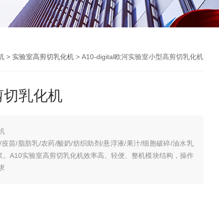
机
>
实验室高剪切乳化机
> A10-digital欧河实验室小型高剪切乳化机
剪切乳化机
机
疫苗/脂肪乳/农药/酸奶/纺织助剂/悬浮液/果汁/细胞破碎/油水乳
织匀浆。A10实验室高剪切乳化机效率高、轻便、整机模块结构，操作
求