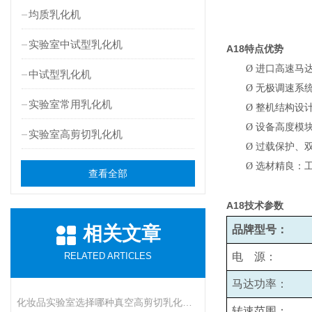
均质乳化机
实验室中试型乳化机
A18
特点优势
Ø
进口高速马
中试型乳化机
Ø
无极调速系统
实验室常用乳化机
Ø
整机结构设
Ø
设备高度模
实验室高剪切乳化机
Ø
过载保护、
Ø
选材精良：
查看全部
A18
技术参数
相关文章
品牌型号：
RELATED ARTICLES
电 源：
马达功率：
化妆品实验室选择哪种真空高剪切乳化机比较好呢
转速范围：