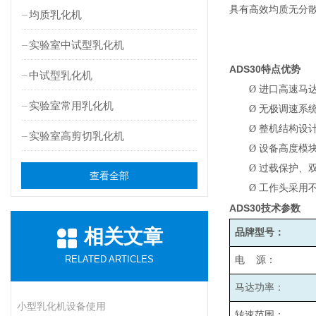
具有高效均质无分
均质乳化机
实验室中试型乳化机
ADS30
特点优势
中试型乳化机
Ø
进口高速马
实验室常用乳化机
Ø
无极调速系统
Ø
整机结构设
实验室高剪切乳化机
Ø
设备高度模
Ø
过载保护、
查看全部
Ø
工作头采用
ADS30
技术参数
相关文章
品牌型号：
RELATED ARTICLES
电 源：
马达功率：
小型乳化机设备使用
转速范围：