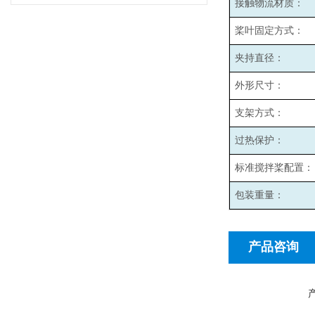
接触物流材质：
桨叶固定方式：
夹持直径：
外形尺寸：
支架方式：
过热保护：
标准搅拌桨配置：
包装重量：
产品咨询