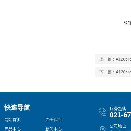
验
上一篇：
A120
下一篇：
A120
快速导航
服务热线
021-6
网站首页
关于我们
公司地址
产品中心
新闻中心