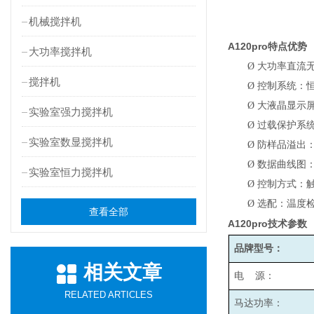
机械搅拌机
A120pro
特点优势
大功率搅拌机
Ø
大功率直流
搅拌机
Ø
控制系统：
Ø
大液晶显示
实验室强力搅拌机
Ø
过载保护系
实验室数显搅拌机
Ø
防样品溢出
Ø
数据曲线图
实验室恒力搅拌机
Ø
控制方式：
Ø
选配：温度检
查看全部
A120pro
技术参数
品牌型号：
相关文章
电 源：
RELATED ARTICLES
马达功率：