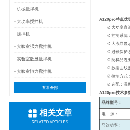
机械搅拌机
A120pro
特点优
大功率搅拌机
Ø
大功率直
搅拌机
Ø
控制系统
Ø
大液晶显
实验室强力搅拌机
Ø
过载保护
实验室数显搅拌机
Ø
防样品溢
Ø
数据曲线
实验室恒力搅拌机
Ø
控制方式
Ø
选配：温
查看全部
A120pro
技术参
品牌型号：
相关文章
电 源：
RELATED ARTICLES
马达功率：