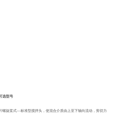
可选型号
片螺旋桨式---标准型搅拌头，使混合介质由上至下轴向流动，剪切力