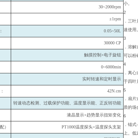
小。
30~2000rpm
2
±1rpm
．三叶
速使用
：
0.05~50L
3
30000 CP
．溶解
触摸控制+电子旋钮
可以粉
4
0~6000min
．离心
实时转速和定时显示
于四叶
5
：
42N.cm
．扇片
转速动态检测、过载保护功能、温度显示能、正反转功能
质的场
液晶显示+趋势显示扭矩变化
6
．锚式
配）
PT1000
温度探头+温度探头支架
上。低