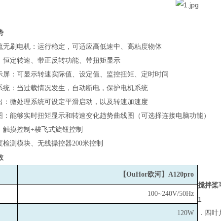
势
流无刷电机：运行稳定，可适应高低速中、高粘度物体
：恒定转速、带正反转功能、带扭矩显示
示屏：可显示转速实际值、设定值、监控扭矩、定时时间
系统：当过载情况发生，自动断电，保护电机系统
出：微处理系统可设定平滑启动，以及转速加速度
图：能够实时扭矩显示和转速变化趋势曲线图（可选择连接电脑功能）
：触摸控制+梭飞式旋钮控制
度检测模块、无线操控器200米控制
数
【OuHor欧河】A120pro
搅拌桨
100~240V/50Hz
1
120W
．四叶