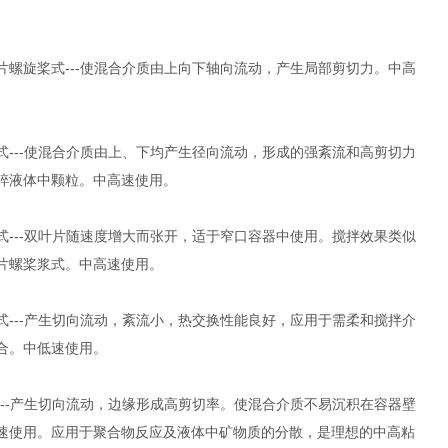
片螺旋桨式---使混合介质由上向下轴向流动，产生局部剪切力。中高
。
式---使混合介质由上、下均产生径向流动，形成的强紊流和高剪切力
碎液体中颗粒。中高速使用。
式---双叶片随速度增大而张开，适于窄口容器中使用。搅拌效果类似
片螺桨浆式。中高速使用。
式---产生切向流动，紊流小，热交换性能良好，应用于需柔和搅拌介
合。中低速使用。
---产生切向流动，边缘形成高剪切率。使混合介质不易沉积在容器壁
速使用。应用于聚合物反应及液体中矿物质的分散，是理想的中高粘