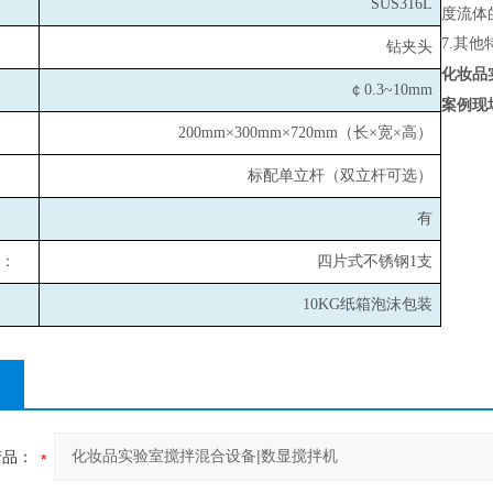
SUS316L
度流体
7.
其他
钻夹头
化妆品
￠0.3~10mm
案例现
200mm×300mm×720mm
（长×宽×高）
标配单立杆（双立杆可选）
有
：
四片式不锈钢1支
10KG
纸箱泡沫包装
产品：