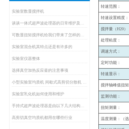
转速范围：
实验室数显搅拌机
转速设置精度：
谈谈一体式超声波处理器的日常维护及定期检查
搅拌量（H20）
可数显扭矩搅拌机给我们带来了怎样的特点呢？
处理粘度：
实验室混合机其特点还是有许多的
调速方式：
实验室仪器整体
定时功能：
选择真空加热反应釜的注意事项
转速显示：
小型实验室均质机 间歇式高剪切分散机 浆料乳液打样设备
搅拌轴峰值扭矩
实验室乳化机如何使用和维护
监测功能：
手持式超声波处理器是由以下几大结构组成
扭矩测量：
高剪切真空均质机都用在哪些行业
温度测量：（选