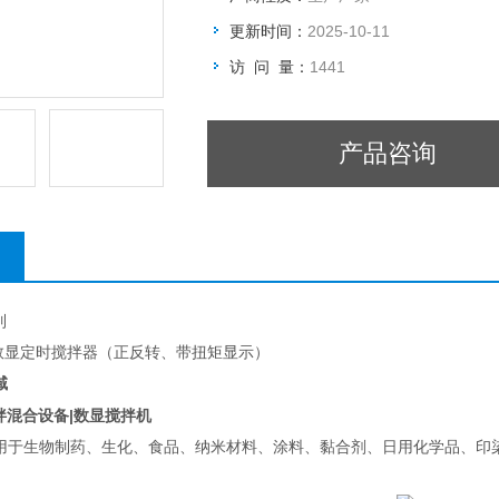
更新时间：
2025-10-11
访 问 量：
1441
产品咨询
列
置式数显定时搅拌器（正反转、带扭矩显示）
域
拌混合设备|数显搅拌机
用于生物制药、生化、食品、纳米材料、涂料、黏合剂、日用化学品、印