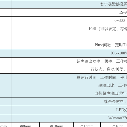
七寸液晶触摸屏，
1S-
0~300
10
组（可以设定、存
Pluse
间歇、定时Tim
0%--100
超声输出功率、频率、工作
行状态、启动/关闭
总运行时间、工作时间、停
率输出比、工作
自带超声输出运行
钛合金材料：T
LED
340mm
×27
6mm
Φ8mm
Φ10mm
Φ13mm
Φ16nn