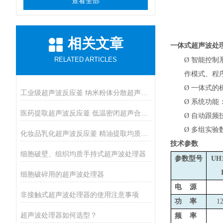
查看全部
相关文章
一体式超声波处
RELATED ARTICLES
Ø
智能控制
作模式、程
Ø
一体式的
工业级超声波反应釜 纳米粉体分散超声催化反应釜
Ø
系统功能：
医药提取超声波反应釜 低温密闭超声合成反应釜
Ø
自动跟频技
Ø
多组实验
化妆品乳化超声波反应釜 精油提取均质反应设备
技术参数
细胞破壁、组织均质手持式超声波处理器
参数型号
UH1
细胞破碎用的超声波处理器
电 源
非接触式超声波处理器的使用注意事项
功 率
1
超声波处理器如何选型？
频 率