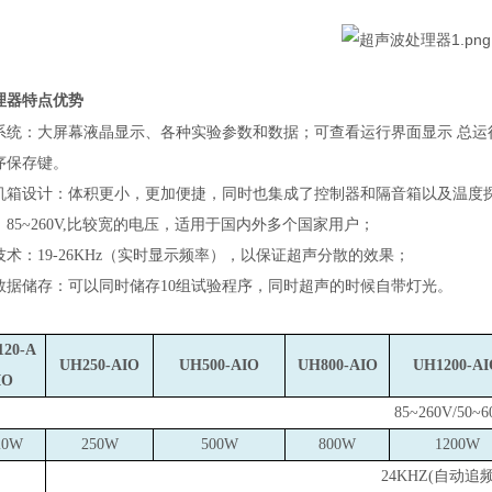
理器
特点优势
系统：大屏幕液晶显示、各种实验参数和数据；
可查看运行界面显示
总运
序保存键。
机箱设计：体积更小，更加便捷，同时也集成了控制器和隔音箱以及温度
85~260V,比较宽的电压，适用于国内外多个国家用户；
术：19-26KHz（实时显示频率），以保证超声分散的效果；
数据储存：可以同时储存10组试验程序，同时超声的时候自带灯光。
20-A
UH250-AIO
UH500-AIO
UH800-AIO
UH1200-AI
IO
85~260V
/50~
20W
250W
500W
800W
1200W
24KHZ(
自动追