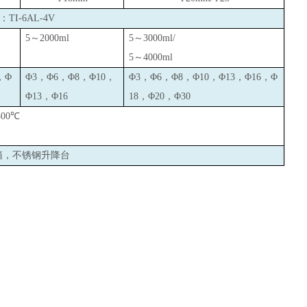
I-6AL-4V
5
～2000ml
5
～3000ml/
5
～4000ml
，Φ
Φ3，Φ6，Φ8，Φ10，
Φ3，Φ6，Φ8，Φ10，Φ13，Φ16，Φ
Φ13，Φ16
18，Φ20，Φ30
300
℃
箱，不锈钢升降台