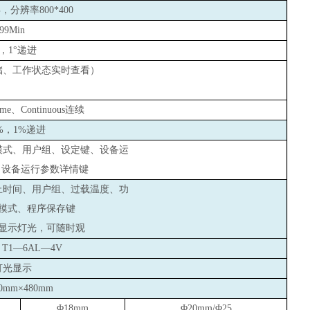
分辨率800*400
999Min
°，1°递进
储、工作状态实时查看）
e、Continuous连续
%
，1%递进
模式、用户组、设定键、设备运
、设备运行参数详情键
止时间、用户组、过载温度、功
模式、程序保存键
显示灯光，可随时观
1—6AL—4V
灯光显示
0mm×480mm
Φ18mm
Φ20mm/Φ25