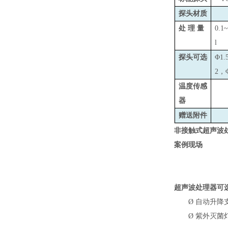
探头材质
处 理 量
0.1
l
探头可选
Φ1.
2，
温度传感
器
赠送附件
非接触式超声波
案例现场
超声波处理器可
Ø
自动升降
Ø
紫外灭菌