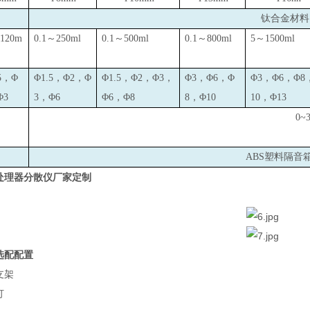
钛合金材料：T
~120m
0.1
～250ml
0.1
～500ml
0.1
～800ml
5
～1500ml
5，Φ
Φ1.5，Φ2，Φ
Φ1.5，Φ2，Φ3，
Φ3，Φ6，Φ
Φ3，Φ6，Φ8
Φ3
3，Φ6
Φ6，Φ8
8，Φ10
10，Φ13
0~
ABS
塑料隔音
处理器分散仪厂家定制
选配配置
支架
灯