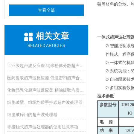
硒等材料的分散、
查看全部
相关文章
一体式超声波处理
RELATED ARTICLES
Ø
智能控制系
作模式、程序
Ø
一体式的机
工业级超声波反应釜 纳米粉体分散超声催化反应釜
Ø
系统功能：8
医药提取超声波反应釜 低温密闭超声合成反应釜
Ø
自动跟频技术
Ø
多组实验数
化妆品乳化超声波反应釜 精油提取均质反应设备
技术参数
细胞破壁、组织均质手持式超声波处理器
参数型号
UH120
IO
细胞破碎用的超声波处理器
电 源
非接触式超声波处理器的使用注意事项
功 率
120