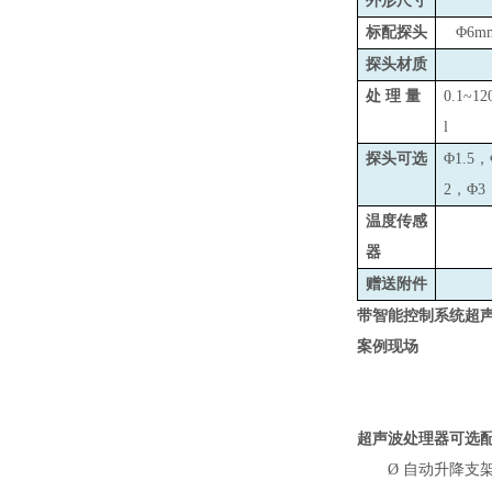
外形尺寸
标配探头
Φ6m
探头材质
处 理 量
0.1~12
l
探头可选
Φ1.5，
2，Φ3
温度传感
器
赠送附件
带智能控制系统超
案例现场
超声波处理器可选
Ø
自动升降支