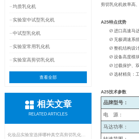
剪切乳化机效率高
均质乳化机
实验室中试型乳化机
A25
特点优势
Ø
进口高速马
中试型乳化机
Ø
无极调速系统
实验室常用乳化机
Ø
整机结构设
Ø
设备高度模
实验室高剪切乳化机
Ø
过载保护、
Ø
选材精良：
查看全部
A25
技术参数
相关文章
品牌型号：
RELATED ARTICLES
电 源：
马达功率：
化妆品实验室选择哪种真空高剪切乳化机比较好呢
转速范围：