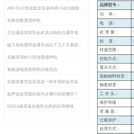
品牌型号：
AIR-5S小型成套反应釜科研小试与精细生产的核心智能装备
功
率：
实验室数显搅拌机
电
源：
处
理
量：
卫生级高剪切乳化机其结构特点通常包括以下几个方面
粘
度：
磁力加热搅拌器通常由以下几个主要部分组成
转速范围：
实验室用的小型油墨搅拌机
控制方式：
显示方式：
氢能源电池浆料的分散混合
接触物料材质：
实验室真空反应器是一种常用的化学反应设备，具有如下优势
轴套材质：
超声波处理器的操作步骤分别是哪些？
工
作
头：
保护等级：
ODG3超高速在线乳化机的应用领域
变
频
器：
过载保护：
处理方式：