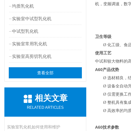
机，变频调速，数
均质乳化机
实验室中试型乳化机
中试型乳化机
卫生等级
实验室常用乳化机
Ø
化工级、食
使用工艺
实验室高剪切乳化机
中试和较大物料的
A60
产品优势
查看全部
Ø
选材精良，
Ø
设备全自动
Ø
仅需更换工
相关文章
Ø
整机具有集
RELATED ARTICLES
Ø
高效率的均
实验室乳化机如何使用和维护
A60
技术参数