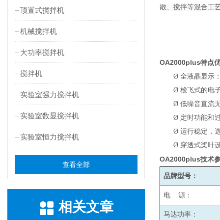
散、搅拌等混合工
顶置式搅拌机
机械搅拌机
大功率搅拌机
OA2000plus
特点
搅拌机
Ø
全液晶显示
Ø
梭飞式的电子
实验室强力搅拌机
Ø
低噪音直流
实验室数显搅拌机
Ø
定时功能和
Ø
运行稳定，
实验室恒力搅拌机
Ø
穿透式桨叶
OA2000plus
技术
查看全部
品牌型号：
电 源：
相关文章
马达功率：