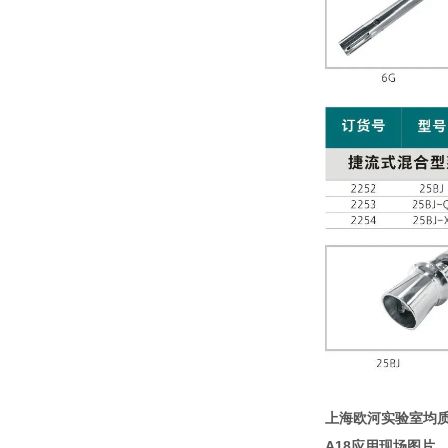
上海欧河实验室均
A18
应用现场图片