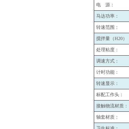
电 源：
马达功率：
转速范围：
搅拌量（H20）
处理粘度：
调速方式：
计时功能：
转速显示：
标配工作头：
接触物流材质：
轴套材质：
卫生标准：