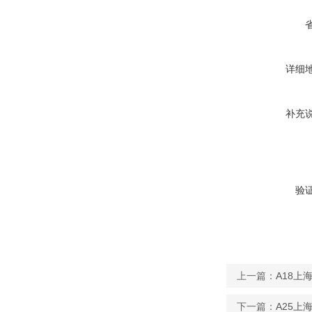
详细
补充
验
上一篇：
A18上
下一篇：
A25上