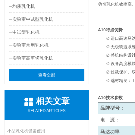
剪切乳化机效率高
均质乳化机
实验室中试型乳化机
A10
特点优势
中试型乳化机
Ø
进口高速马
实验室常用乳化机
Ø
无极调速系统
Ø
整机结构设
实验室高剪切乳化机
Ø
设备高度模
Ø
过载保护、
查看全部
Ø
选材精良：
A10
技术参数
相关文章
品牌型号：
RELATED ARTICLES
电 源：
小型乳化机设备使用
马达功率：