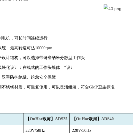
刷电机，可长时间连续运行
系统，最高转速可达
10000rpm
子设计结构，可以选择带研磨纳米分散型工作头
模块化设计：在线式的工作头墙体，*设计
、双重防护绝缘、给您安全保障
用不锈钢材质，可重复使用，可以灵活组装，符合
GMP
卫生标准
【
OuHor
欧河】
ADS25
【
OuHor
欧河】
ADS40
220V/50Hz
220V/50Hz