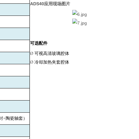
ADS40
应用现场图片
可选配件
Ø
可视高清玻璃腔体
Ø
冷却加热夹套腔体
封
+
陶瓷轴套）