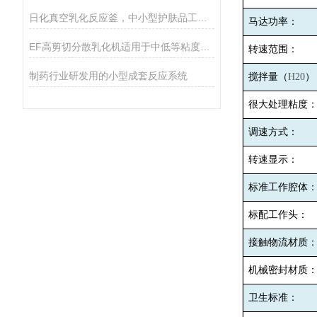
日化真空乳化反应釜，中小型护肤品工厂专用设备
马达功率：
EF高剪切分散乳化机适用于中低等粘度的物料的和固液分散
转速范围：
制药行业研发用的小型成套反应系统
搅拌量（
H20
）
很大处理粘度
调速方式：
转速显示：
标准工作腔体
标配工作头：
接触物流材质
机械密封材质
卫生标准：