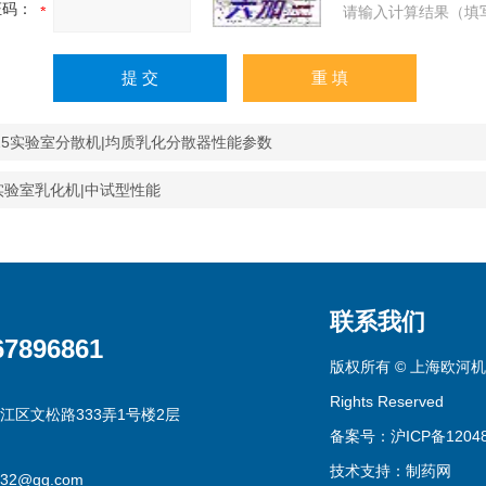
证码：
请输入计算结果（填
S25实验室分散机|均质乳化分散器性能参数
0实验室乳化机|中试型性能
联系我们
67896861
版权所有 © 上海欧河机
Rights Reserved
江区文松路333弄1号楼2层
备案号：沪ICP备12048
技术支持：
制药网
332@qq.com