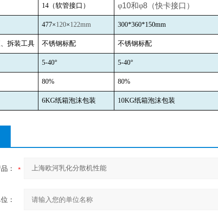
φ
10
和φ
8
（快卡接口）
：
14
（软管接口）
477
×
120
×
122mm
300*360*150mm
座、拆装工具
不锈钢标配
不锈钢标配
：
5-40
°
5-40
°
：
80%
80%
6KG
纸箱泡沫包装
10KG
纸箱泡沫包装
产品：
单位：