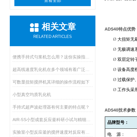
查看全部
相关文章
ADS40
特点优势
RELATED ARTICLES
Ø
大扭矩无
Ø
无极调速
便携手持式匀浆机怎么用？这份实操指南，新手也能轻松拿捏！
Ø
双层定转
超高线速度乳化机在多个领域有着广泛的应用
Ø
设备高度
Ø
过载保护
可数显扭矩搅拌机其详细的操作流程如下
Ø
工作头采
小型真空均质乳化机
手持式超声波处理器有何主要的特点呢？
ADS40
技术参数
AIR-5S小型成套反应釜科研小试与精细生产的核心智能装备
品牌型号：
实验室小型反应釜的搅拌速度对反应有哪些影响？
电
源：