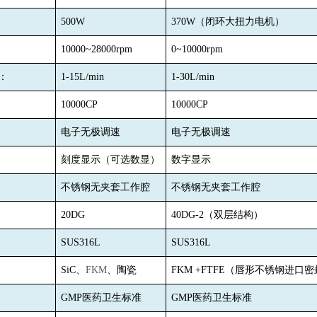
500W
370W
（闭环大扭力电机）
10000~28000rpm
0~10000rpm
：
1-15L/min
1-30L/min
：
10000CP
10000CP
电子无极调速
电子无极调速
刻度显示（可选数显）
数字显示
：
不锈钢无夹套工作腔
不锈钢无夹套工作腔
20DG
40DG-2
（双层结构）
：
SUS316L
SUS316L
：
SiC
、
FKM
、陶瓷
FKM +FTFE
（唇形不锈钢进口密
GMP
医药卫生标准
GMP
医药卫生标准