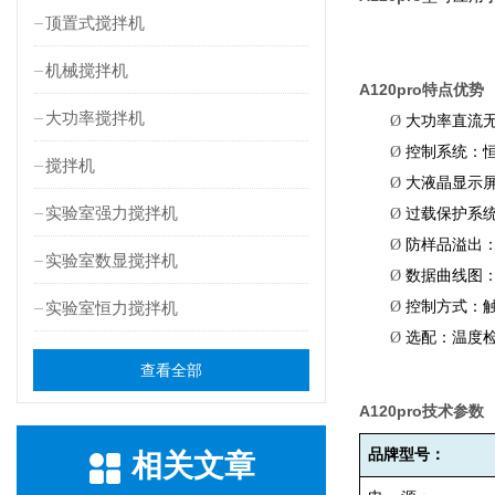
顶置式搅拌机
机械搅拌机
A120pro
特点优势
大功率搅拌机
Ø
大功率直流
Ø
控制系统：
搅拌机
Ø
大液晶显示
实验室强力搅拌机
Ø
过载保护系
Ø
防样品溢出
实验室数显搅拌机
Ø
数据曲线图
实验室恒力搅拌机
Ø
控制方式：
Ø
选配：温度
查看全部
A120pro
技术参数
品牌型号：
相关文章