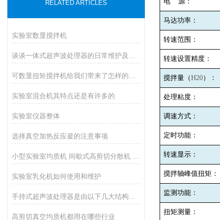
电
源：
RELATED ARTICLES
马达功率：
实验室数显搅拌机
转速范围：
谈谈一体式超声波处理器的日常维护及定期检查
转速设置精度：
可数显扭矩搅拌机给我们带来了怎样的特点呢？
搅拌量（
H20
）：
实验室混合机其特点还是有许多的
处理粘度：
实验室仪器整体
调速方式：
定时功能：
选择真空加热反应釜的注意事项
转速显示：
小型实验室均质机 间歇式高剪切分散机 浆料乳液打样设备
搅拌轴峰值扭矩：
实验室乳化机如何使用和维护
监测功能：
手持式超声波处理器是由以下几大结构组成
扭矩测量：
高剪切真空均质机都用在哪些行业