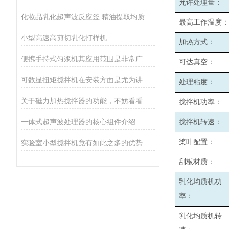
允许处理量：
化妆品乳化超声波反应釜 精油提取均质反应设备
最高工作温度：
小型高速高剪切乳化打样机
加热方式：
便携手持式匀浆机其应用范围是非常广泛的
可达真空：
可数显扭矩搅拌机在安装方面是尤为讲究的
处理粘度：
关于磁力加热搅拌器的功能，不妨看看下文！
搅拌机功率：
一体式超声波处理器的核心组件介绍
搅拌机转速：
桨叶配置：
实验室小型搅拌机竟有如此之多的优势
刮板材质：
乳化均质机功
率：
乳化均质机转