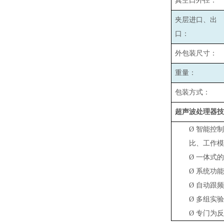
真空口外径：
夹层进口、出
口：
外包装尺寸：
重量：
包装方式：
超声波处理器技
Ø
智能控制
比、工作模
Ø
一体式
Ø
系统功能
Ø
自动跟频
Ø
多组实验
Ø
专门为反