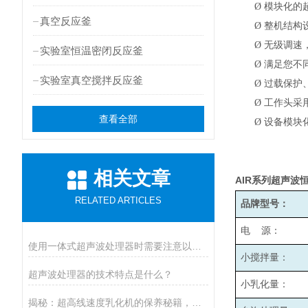
Ø
模块化的
真空反应釜
Ø
整机结构
Ø
无级调速，
实验室恒温密闭反应釜
Ø
满足您不
实验室真空搅拌反应釜
Ø
过载保护
Ø
工作头采
查看全部
Ø
设备模块
相关文章
AIR
系列超声波
RELATED ARTICLES
品牌型号：
电 源：
使用一体式超声波处理器时需要注意以下事项
小搅拌量：
超声波处理器的技术特点是什么？
小乳化量：
揭秘：超高线速度乳化机的保养秘籍，效率翻倍！