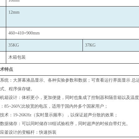
10mm
12mm
460
×410×900mm
35KG
37KG
木箱包装
术特点
系统：大屏幕液晶显示、各种实验参数和数据；
可查看运行界面显示
总
式、程序保存键。
的机箱设计：体积更小，更加便捷，同时也集成了控制器和隔音箱以及温
：85~260V,比较宽的电压，适用于国内外多个国家用户；
技术：19-26KHz（实时显示频率），以保证超声分散的效果；
数据储存：可以同时储存10组试验程序，同时超声的时候自带灯光。
应釜设计的变幅杆：快速拆装