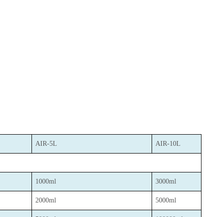
AIR-5L
AIR-10L
1000ml
3000ml
2000ml
5000ml