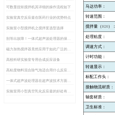
马达功率：
可数显扭矩搅拌机其详细的操作流程如下
转速范围：
实验室真空反应釜在医药行业的优势特点
搅拌量（
）
H20
实验室小型搅拌机之搅拌桨选型选择
处理粘度：
别等出故障！一体式超声波处理器的保养秘诀，早知道少麻烦
调速方式：
磁力加热搅拌器竟然应用于如此广泛的领域
计时功能：
高校科研实验室专用合成反应设备
转速显示：
高粘度物料混合除气泡适合用什么反应釜设备
标配工作头：
一体式超声波处理器在超声波技术方面的特点
接触物流材质：
实验室用小型真空乳化反应釜的好处有哪些
轴套材质：
卫生标准：