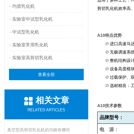
适用于多种工艺：
均质乳化机
剪切乳化机效率高
实验室中试型乳化机
中试型乳化机
A10
特点优势
Ø
进口高速马
实验室常用乳化机
Ø
无极调速系
实验室高剪切乳化机
Ø
整机结构设
Ø
设备高度模
查看全部
Ø
过载保护、
Ø
选材精良：
相关文章
A10
技术参数
RELATED ARTICLES
品牌型号：
电
源：
真空型高剪切乳化机的功能有哪些