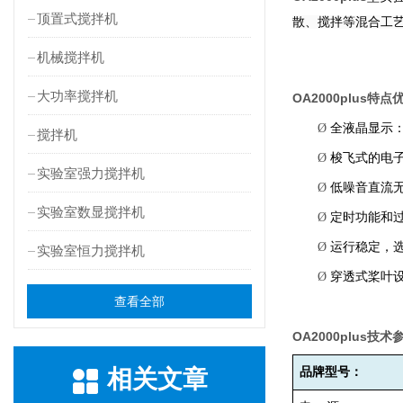
顶置式搅拌机
散、搅拌等混合工
机械搅拌机
大功率搅拌机
OA2000plus
特点
Ø
全液晶显示
搅拌机
Ø
梭飞式的电
实验室强力搅拌机
Ø
低噪音直流
实验室数显搅拌机
Ø
定时功能和
Ø
运行稳定，
实验室恒力搅拌机
Ø
穿透式桨叶
查看全部
OA2000plus
技术
相关文章
品牌型号：