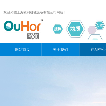
欢迎光临上海欧河机械设备有限公司网站！
网站首页
关于我们
产品中心