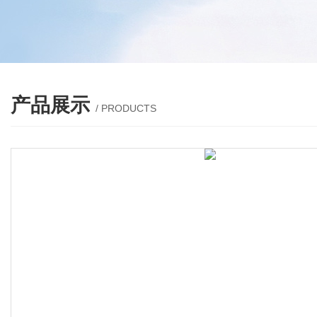
产品展示
/ PRODUCTS