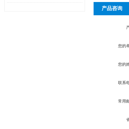
产品咨询
您的
您的
联系
常用