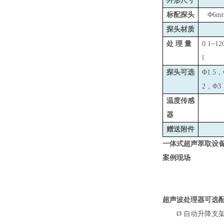
外形尺寸
标配探头
Φ6m
探头材质
处 理 量
0.1~12
l
探头可选
Φ1.5，
2，Φ3
温度传感
器
赠送附件
一体式超声萃取设备
案例现场
超声波处理器可选
Ø
自动升降支