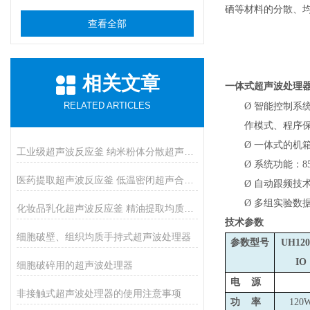
硒等材料的分散、
查看全部
相关文章
一体式超声波处理
RELATED ARTICLES
Ø
智能控制系
作模式、程序
Ø
一体式的机
工业级超声波反应釜 纳米粉体分散超声催化反应釜
Ø
系统功能：8
医药提取超声波反应釜 低温密闭超声合成反应釜
Ø
自动跟频技术
Ø
多组实验数
化妆品乳化超声波反应釜 精油提取均质反应设备
技术参数
细胞破壁、组织均质手持式超声波处理器
参数型号
UH120
IO
细胞破碎用的超声波处理器
电 源
非接触式超声波处理器的使用注意事项
功 率
120