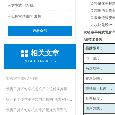
Ø
轻量化手持
便捷式匀浆机
Ø
精细的工作头
实验室超细匀浆机
Ø
双重绝缘安
Ø
模块化设计
查看全部
实验室手持式乳化
A6
技术参数
品牌型号：
相关文章
电 源：
RELATED ARTICLES
马达功率：
实验室匀浆机的作用
转速范围：
搅拌量（H20）：
便携手持式匀浆机怎么用？这份实操指南，新手也能轻松拿捏！
处理粘度：
拆开看！便携手持式匀浆机的“动力密码”：核心组件全揭秘
调速方式：
便携手持式匀浆机的维护是尤为重要的