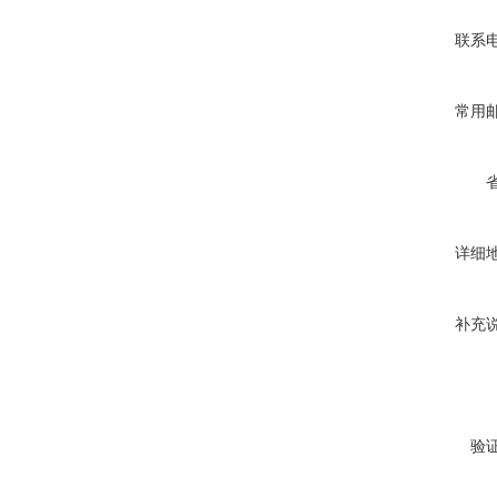
联系
常用
详细
补充
验