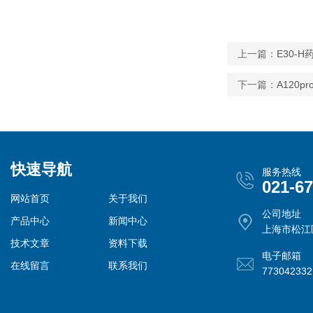
上一篇：
E30-
下一篇：
A120
快速导航
服务热线
021-6
网站首页
关于我们
公司地址
产品中心
新闻中心
上海市松江
技术文章
资料下载
电子邮箱
在线留言
联系我们
77304233