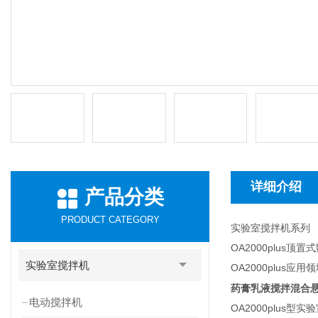
详细介绍
产品分类
PRODUCT CATEGORY
实验室搅拌机系列
OA2000plus
实验室搅拌机
OA2000plus
应用领
药膏乳液搅拌混合
电动搅拌机
OA2000plus
型实验