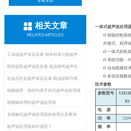
查看全部
相关文章
一体式超声波处理
RELATED ARTICLES
Ø
智能控制系
作模式、程序
Ø
一体式的机
工业级超声波反应釜 纳米粉体分散超声催化反应釜
Ø
系统功能：8
医药提取超声波反应釜 低温密闭超声合成反应釜
Ø
自动跟频技术
Ø
多组实验数
化妆品乳化超声波反应釜 精油提取均质反应设备
技术参数
细胞破壁、组织均质手持式超声波处理器
参数型号
UH120
IO
细胞破碎用的超声波处理器
电 源
非接触式超声波处理器的使用注意事项
功 率
120
超声波处理器如何选型？
频 率