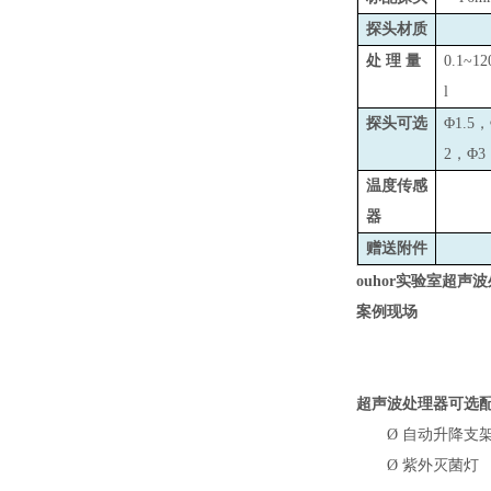
探头材质
处 理 量
0.1~1
l
探头可选
Φ1.5
2，Φ3
温度传感
器
赠送附件
ouhor实验室超声
案例现场
超声波处理器可选
Ø
自动升降支
Ø
紫外灭菌灯