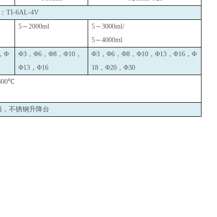
I-6AL-4V
5
～2000ml
5
～3000ml/
5
～4000ml
，Φ
Φ3，Φ6，Φ8，Φ10，
Φ3，Φ6，Φ8，Φ10，Φ13，Φ16，Φ
Φ13，Φ16
18，Φ20，Φ30
300
℃
箱，不锈钢升降台