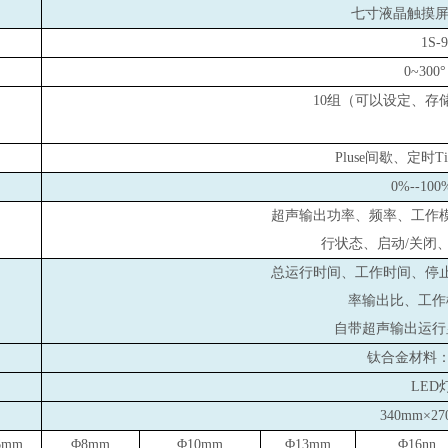
七寸液晶触摸屏，
1S-
0~300
10
组（可以设定、存
Pluse
间歇、定时Tim
0%--100
超声输出功率、频率、工作
行状态、启动/关闭
总运行时间、工作时间、停
率输出比、工作
自带超声输出运行
钛合金材料：T
LED
340mm
×2
6mm
Φ8mm
Φ10mm
Φ13mm
Φ16nn