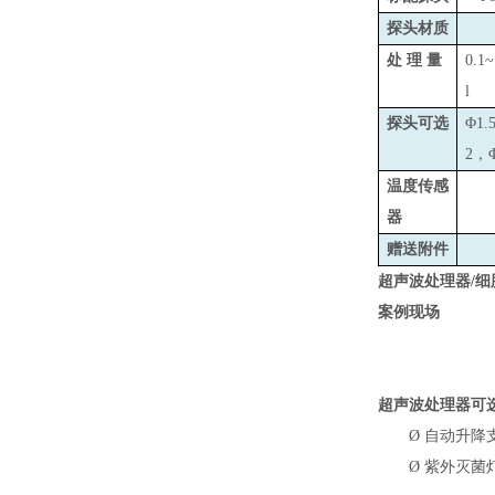
探头材质
处 理 量
0.1
l
探头可选
Φ1.
2，
温度传感
器
赠送附件
超声波处理器/细
案例现场
超声波处理器可
Ø
自动升降
Ø
紫外灭菌