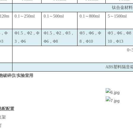
钛合金材料：T
~120m
0.1
～250ml
0.1
～500ml
0.1
～800ml
5
～1500ml
5，Φ
Φ1.5，Φ2，Φ
Φ1.5，Φ2，Φ3，
Φ3，Φ6，Φ
Φ3，Φ6，Φ8
Φ3
3，Φ6
Φ6，Φ8
8，Φ10
10，Φ13
0~
ABS
塑料隔音
胞破碎仪/实验室用
选配配置
支架
灯