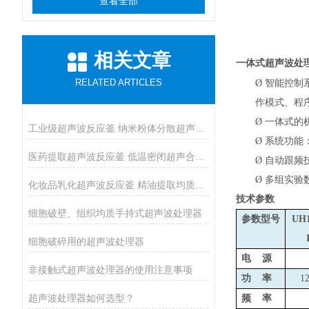
查看全部
相关文章
一体式超声波处
RELATED ARTICLES
Ø
智能控制
作模式、程
Ø
一体式的
工业级超声波反应釜 纳米粉体分散超声催化反应釜
Ø
系统功能：
医药提取超声波反应釜 低温密闭超声合成反应釜
Ø
自动跟频技
Ø
多组实验
化妆品乳化超声波反应釜 精油提取均质反应设备
技术参数
细胞破壁、组织均质手持式超声波处理器
参数型号
UH1
细胞破碎用的超声波处理器
电 源
非接触式超声波处理器的使用注意事项
功 率
1
超声波处理器如何选型？
频 率