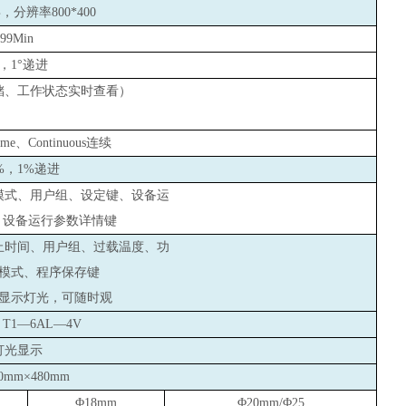
分辨率800*400
999Min
°，1°递进
储、工作状态实时查看）
e、Continuous连续
%
，1%递进
模式、用户组、设定键、设备运
、设备运行参数详情键
止时间、用户组、过载温度、功
模式、程序保存键
显示灯光，可随时观
1—6AL—4V
灯光显示
70mm×480mm
Φ18mm
Φ20mm/Φ25