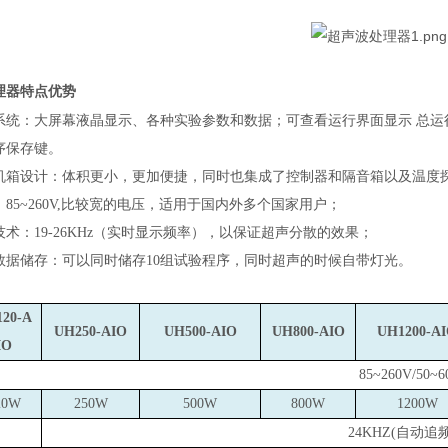
理器
特点优势
系统：大屏幕液晶显示、各种实验参数和数据；
可查看运行界面显示
总运
序保存键。
机箱设计：体积更小，更加便捷，同时也集成了控制器和隔音箱以及温度
85~260V,比较宽的电压，适用于国内外多个国家用户；
术：19-26KHz（实时显示频率），以保证超声分散的效果；
数据储存：可以同时储存10组试验程序，同时超声的时候自带灯光。
20-A
UH250-AIO
UH500-AIO
UH800-AIO
UH1200-A
IO
85~260V
/50~
20W
250W
500W
800W
1200W
24KHZ(
自动追