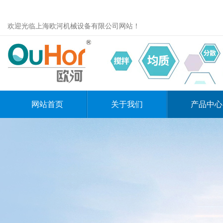
欢迎光临上海欧河机械设备有限公司网站！
网站首页
关于我们
产品中心