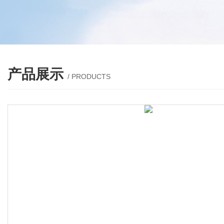
产品展示
/ PRODUCTS