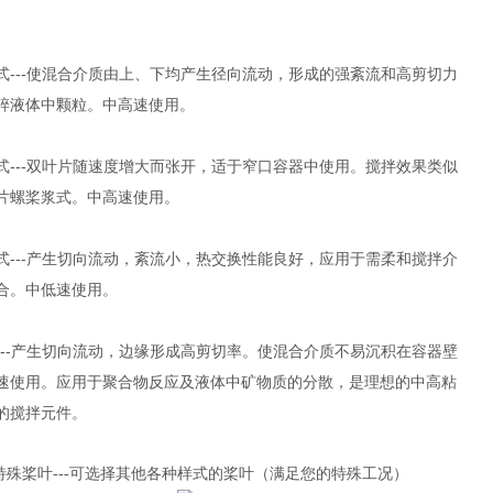
。
式---使混合介质由上、下均产生径向流动，形成的强紊流和高剪切力
碎液体中颗粒。中高速使用。
式---双叶片随速度增大而张开，适于窄口容器中使用。搅拌效果类似
片螺桨浆式。中高速使用。
式---产生切向流动，紊流小，热交换性能良好，应用于需柔和搅拌介
合。中低速使用。
---产生切向流动，边缘形成高剪切率。使混合介质不易沉积在容器壁
速使用。应用于聚合物反应及液体中矿物质的分散，是理想的中高粘
的搅拌元件。
特殊桨叶---可选择其他各种样式的桨叶（满足您的特殊工况）