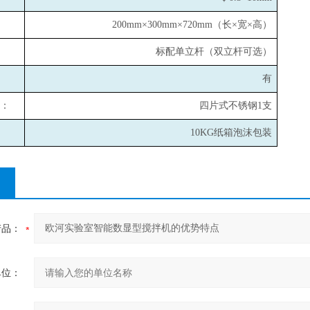
200mm×300mm×720mm
（长×宽×高）
标配单立杆（双立杆可选）
有
：
四片式不锈钢1支
10KG
纸箱泡沫包装
产品：
单位：