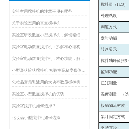
搅拌量（H20）
实验室用搅拌机的注意事项有哪些
处理粘度：
关于实验室用的真空搅拌机
调速方式：
实验室研发数显小型搅拌机，解锁精细化搅拌新体验
定时功能：
实验室电动数显搅拌机：拆解核心结构，解锁高效运转的底层逻辑
转速显示：
实验室电动数显搅拌机：核心功能，解锁实验搅拌的高效密码
搅拌轴峰值扭矩
小型膏状胶状搅拌机 实验室高粘度膏体胶水均质搅拌设备厂家
监测功能：
化妆品膏霜乳液用的大功率数显搅拌机
扭矩测量：
实验室小型数显搅拌机的优势
温度测量：（选
实验室搅拌机如何选择？
接触物流材质：
桨叶固定方式：
化妆品小型搅拌机如何选择
夹持直径：