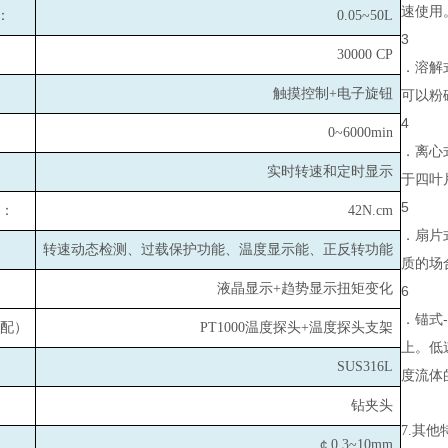
速使用
：
0.05~50L
3
30000 CP
．溶解
触摸控制+电子旋钮
可以粉
4
0~6000min
．离心
实时转速和定时显示
于四叶
5
：
42N.cm
．扇片
转速动态检测、过载保护功能、温度显示能、正反转功能
质的场
液晶显示+趋势显示扭矩变化
6
．锚式
配）
PT1000
温度探头+温度探头支架
上。低
SUS316L
度流体
钻夹头
7.
其他
￠0.3~10mm