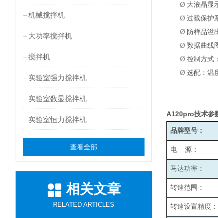
Ø
大液晶显
机械搅拌机
Ø
过载保护
Ø
防样品溢
大功率搅拌机
Ø
数据曲线
搅拌机
Ø
控制方式
Ø
选配：温
实验室强力搅拌机
实验室数显搅拌机
A120pro
技术参
实验室恒力搅拌机
品牌型号：
查看全部
电 源：
马达功率：
相关文章
转速范围：
RELATED ARTICLES
转速设置精度：