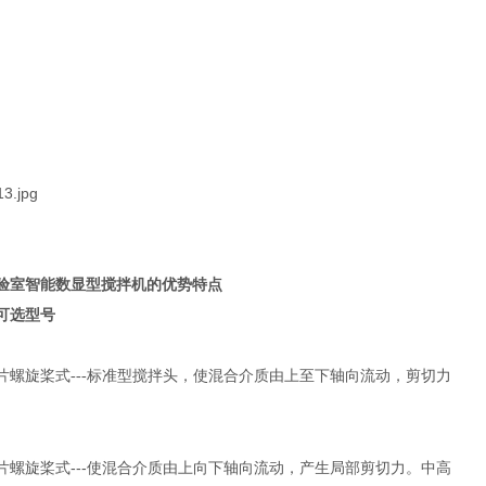
验室智能数显型搅拌机的优势特点
可选型号
片螺旋桨式---标准型搅拌头，使混合介质由上至下轴向流动，剪切力
片螺旋桨式---使混合介质由上向下轴向流动，产生局部剪切力。中高