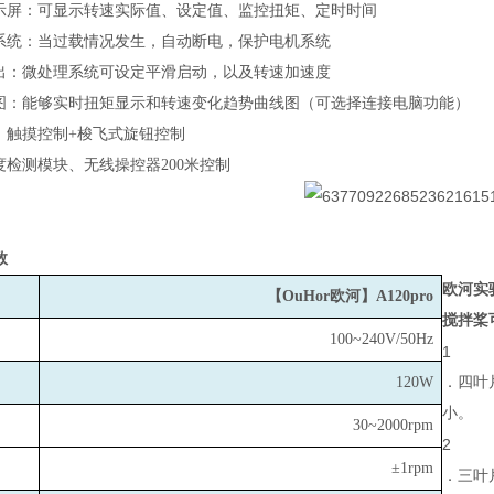
示屏：可显示转速实际值、设定值、监控扭矩、定时时间
系统：当过载情况发生，自动断电，保护电机系统
出：微处理系统可设定平滑启动，以及转速加速度
图：能够实时扭矩显示和转速变化趋势曲线图（可选择连接电脑功能）
：触摸控制+梭飞式旋钮控制
度检测模块、无线操控器200米控制
数
欧河实
【OuHor欧河】A120pro
搅拌桨
100~240V/50Hz
1
120W
．四叶
小。
30~2000rpm
2
±1rpm
．三叶