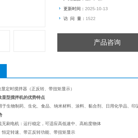
更新时间：
2025-10-13
访 问 量：
1522
产品咨询
置式数显定时搅拌器（正反转、带扭矩显示）
数显型搅拌机的优势特点
用于生物制药、生化、食品、纳米材料、涂料、黏合剂、日用化学品、印
势
流无刷电机：运行稳定，可适应高低速中、高粘度物体
：恒定转速、带正反转功能、带扭矩显示