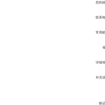
您的
联系
常用
详细
补充
验