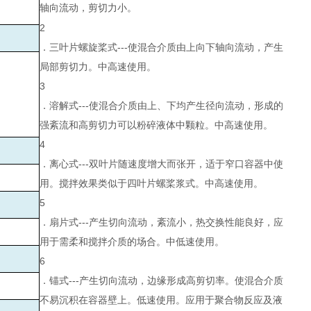
轴向流动，剪切力小。
2
．三叶片螺旋桨式---使混合介质由上向下轴向流动，产生
局部剪切力。中高速使用。
3
．溶解式---使混合介质由上、下均产生径向流动，形成的
强紊流和高剪切力可以粉碎液体中颗粒。中高速使用。
4
．离心式---双叶片随速度增大而张开，适于窄口容器中使
用。搅拌效果类似于四叶片螺桨浆式。中高速使用。
5
．扇片式---产生切向流动，紊流小，热交换性能良好，应
用于需柔和搅拌介质的场合。中低速使用。
6
．锚式---产生切向流动，边缘形成高剪切率。使混合介质
不易沉积在容器壁上。低速使用。应用于聚合物反应及液