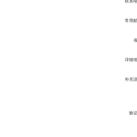
联系
常用
详细
补充
验