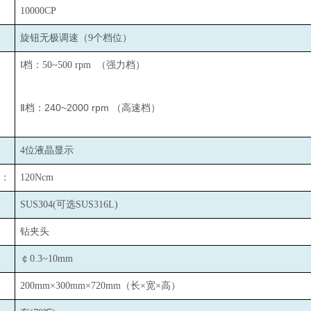
10000CP
旋钮无极调速（9个档位）
Ⅰ档：50~500 rpm （强力档）
Ⅱ档：240~2000 rpm （高速档）
4
位液晶显示
：
120Ncm
SUS304(
可选SUS316L)
钻夹头
￠0.3~10mm
200mm×300mm×720mm
（长×宽×高）