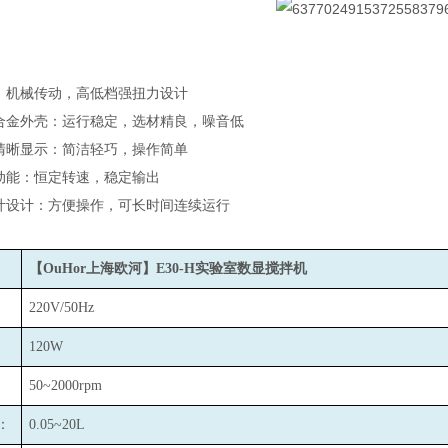
：机械传动，高低档强扭力设计
合金外壳：运行稳定，选材精良，噪音低
清晰显示：简洁轻巧，操作简单
动能：恒定转速，稳定输出
叶设计：方便操作，可长时间连续运行
【OuHor上海欧河】E30-H实验室数显搅拌机
220V/50Hz
120W
50~2000rpm
：
0.05~20L