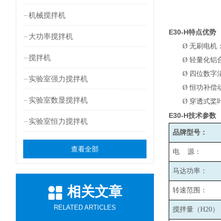
机械搅拌机
E30-H
特点优势
大功率搅拌机
Ø
无刷电机
搅拌机
Ø
轻量化铝
Ø
四位数字
实验室强力搅拌机
Ø
恒功补偿
实验室数显搅拌机
Ø
穿透式桨
E30-H
技术参数
实验室恒力搅拌机
品牌型号：
查看全部
电 源：
马达功率：
相关文章
转速范围：
RELATED ARTICLES
搅拌量（H20）