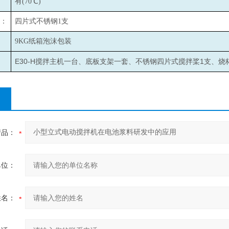
有(70℃)
：
四片式不锈钢1支
9KG
纸箱泡沫包装
E30-H
1
搅拌主机一台、底板支架一套、不锈钢四片式搅拌桨
支、烧
产品：
单位：
姓名：