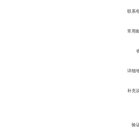
联系
常用
详细
补充
验