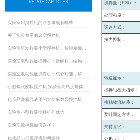
RELATED ARTICLES
搅拌量（H20）：
处理粘度：
实验室用搅拌机的注意事项有哪些
调速方式：
关于实验室用的真空搅拌机
扭力控制：
实验室研发数显小型搅拌机，解锁精细化搅拌新体验
实验室电动数显搅拌机：拆解核心结构，解锁高效运转的底层逻辑
实验室电动数显搅拌机：核心功能，解锁实验搅拌的高效密码
转速显示：
小型膏状胶状搅拌机 实验室高粘度膏体胶水均质搅拌设备厂家
搅拌轴很大扭矩：
化妆品膏霜乳液用的大功率数显搅拌机
接触物流材质：
实验室小型数显搅拌机的优势
桨叶固定方式：
实验室搅拌机如何选择？
夹持直径：
化妆品小型搅拌机如何选择
外形尺寸：