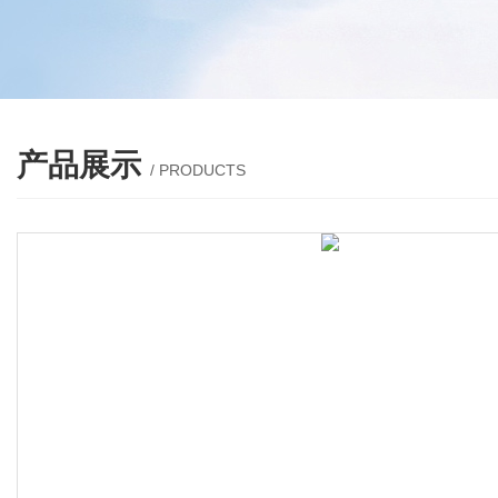
产品展示
/ PRODUCTS