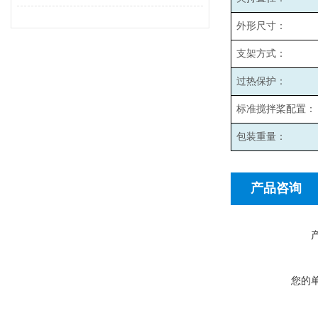
外形尺寸：
支架方式：
过热保护：
标准搅拌桨配置：
包装重量：
产品咨询
您的