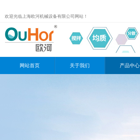
欢迎光临上海欧河机械设备有限公司网站！
网站首页
关于我们
产品中心