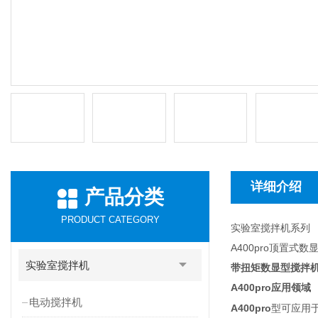
详细介绍
产品分类
PRODUCT CATEGORY
实验室搅拌机系列
A400pro顶置式
实验室搅拌机
带扭矩数显型搅拌
A400pro
应用领域
电动搅拌机
A400pro
型可应用