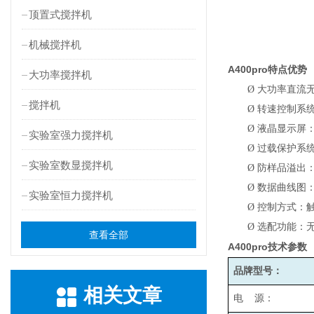
顶置式搅拌机
机械搅拌机
A400pro
特点优势
大功率搅拌机
Ø
大功率直流
搅拌机
Ø
转速控制系
Ø
液晶显示屏
实验室强力搅拌机
Ø
过载保护系
实验室数显搅拌机
Ø
防样品溢出
Ø
数据曲线图
实验室恒力搅拌机
Ø
控制方式：
Ø
选配功能：无
查看全部
A400pro
技术参数
品牌型号：
相关文章
电 源：