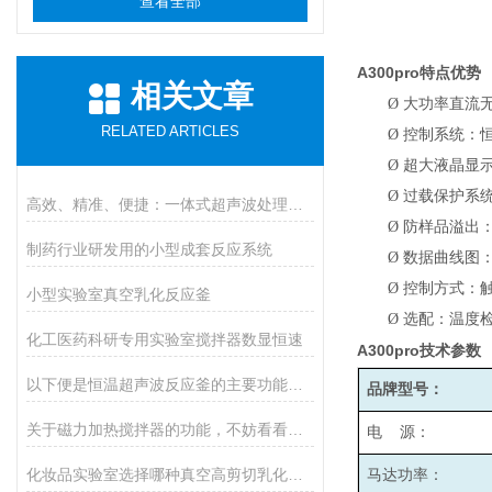
查看全部
A300pro
特点优势
相关文章
Ø
大功率直流
RELATED ARTICLES
Ø
控制系统：
Ø
超大液晶显
Ø
过载保护系
高效、精准、便捷：一体式超声波处理器在各领域的惊人应用！
Ø
防样品溢出
制药行业研发用的小型成套反应系统
Ø
数据曲线图
Ø
控制方式：
小型实验室真空乳化反应釜
Ø
选配：温度检
化工医药科研专用实验室搅拌器数显恒速
A300pro
技术参数
以下便是恒温超声波反应釜的主要功能所在
品牌型号：
关于磁力加热搅拌器的功能，不妨看看下文！
电 源：
化妆品实验室选择哪种真空高剪切乳化机比较好呢
马达功率：