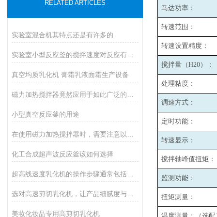
RELATED ARTICLES
马达功率：
转速范围：
实验室混合机其特点还是有许多的
转速设置精度：
实验室小型反应釜的搅拌速度对反应有哪些影响？
搅拌量（H20）：
真空均质乳化机 膏霜乳液面霜生产设备
处理粘度：
磁力加热搅拌器竟然应用于如此广泛的领域
调速方式：
小型真空反应釜的用途
定时功能：
在使用磁力加热搅拌器时，需要注意以下事项
转速显示：
化工合成超声波反应釜该如何选择
搅拌轴峰值扭矩：
超高线速度乳化机的操作步骤通常包括以下几个关键阶段
监测功能：
选对高速剪切乳化机，让产品细腻度与产能双提升
扭矩测量：
美妆化妆品专用高剪切乳化机
温度测量：（选配