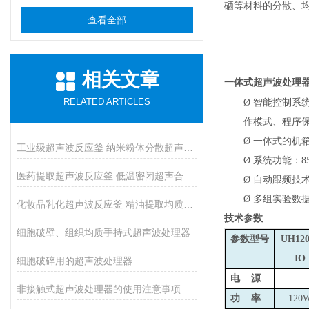
硒等材料的分散、
查看全部
相关文章
一体式超声波处理
RELATED ARTICLES
Ø
智能控制系
作模式、程序
Ø
一体式的机
工业级超声波反应釜 纳米粉体分散超声催化反应釜
Ø
系统功能：8
医药提取超声波反应釜 低温密闭超声合成反应釜
Ø
自动跟频技术
Ø
多组实验数
化妆品乳化超声波反应釜 精油提取均质反应设备
技术参数
细胞破壁、组织均质手持式超声波处理器
参数型号
UH120
IO
细胞破碎用的超声波处理器
电 源
非接触式超声波处理器的使用注意事项
功 率
120