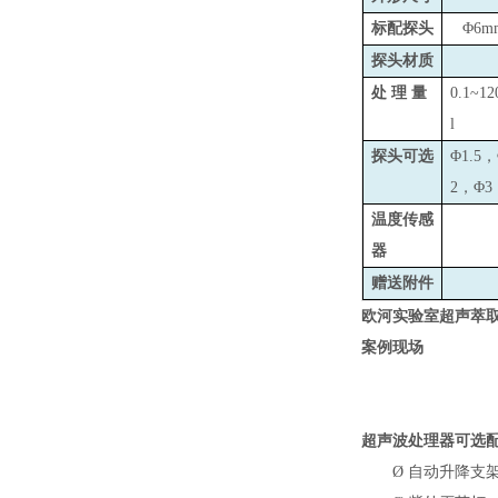
标配探头
Φ6m
探头材质
处 理 量
0.1~1
l
探头可选
Φ1.5
2，Φ3
温度传感
器
赠送附件
欧河实验室超声萃取
案例现场
超声波处理器可选
Ø
自动升降支