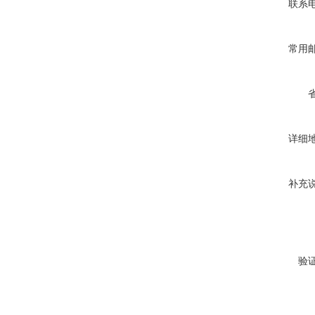
联系
常用
详细
补充
验