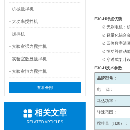
机械搅拌机
E30-H
特点优势
大功率搅拌机
Ø
无刷电机：
搅拌机
Ø
轻量化铝合
Ø
四位数字清
实验室强力搅拌机
Ø
恒功补偿动
实验室数显搅拌机
Ø
穿透式桨叶
E30-H
技术参数
实验室恒力搅拌机
品牌型号：
查看全部
电 源：
马达功率：
相关文章
转速范围：
RELATED ARTICLES
搅拌量（H20）：