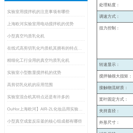
处理粘度：
实验室用搅拌机的注意事项有哪些
调速方式：
上海欧河实验室用电动搅拌机的优势
扭力控制：
小型真空均质乳化机
在线式高剪切乳化均质机其拥有的特点如下
精细化工行业用的真空均质乳化机
转速显示：
实验室小型数显搅拌机的优势
搅拌轴很大扭矩：
高剪切乳化机的应用范围
接触物流材质：
实验室混合机其特点还是有许多的
桨叶固定方式：
OuHor上海欧河】AIR-2L化妆品用实验室真空反应釜
夹持直径：
小型真空成套反应釜的核心组成都有哪些
外形尺寸：