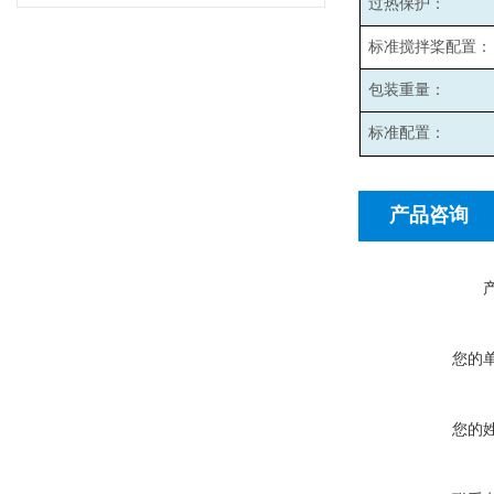
过热保护：
标准搅拌桨配置：
包装重量：
标准配置：
产品咨询
您的
您的