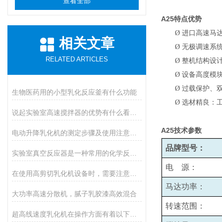
查看全部
A25
特点优势
Ø
进口高速马
相关文章
Ø
无极调速系统
RELATED ARTICLES
Ø
整机结构设
Ø
设备高度模
Ø
过载保护、
生物医药用的小型乳化反应釜有什么功能
Ø
选材精良：
说起实验室高速搅拌器的优势有什么看法？
A25
技术参数
电动升降乳化机的测定步骤及使用注意事项如下
品牌型号：
实验室真空反应器是一种常用的化学反应设备，具有如下优势
电 源：
在使用高剪切乳化机设备时，需要注意以下几个方面
马达功率：
大功率高速分散机，腻子乳胶漆高效混合
转速范围：
超高线速度乳化机在操作方面有着以下事项