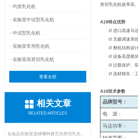
剪切乳化机效率高
均质乳化机
实验室中试型乳化机
A18
特点优势
Ø
进口高速马
中试型乳化机
Ø
无极调速系统
实验室常用乳化机
Ø
整机结构设
Ø
设备高度模
实验室高剪切乳化机
Ø
过载保护、
Ø
选材精良：
查看全部
A18
技术参数
相关文章
品牌型号：
RELATED ARTICLES
电 源：
马达功率：
化妆品实验室选择哪种真空高剪切乳化机比较好呢
转速范围：