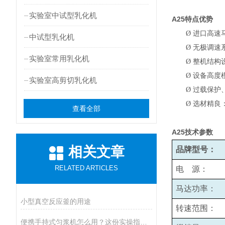
实验室中试型乳化机
A25
特点优势
Ø
进口高速
中试型乳化机
Ø
无极调速系
实验室常用乳化机
Ø
整机结构
Ø
设备高度
实验室高剪切乳化机
Ø
过载保护
Ø
选材精良
查看全部
A25
技术参数
相关文章
品牌型号：
RELATED ARTICLES
电 源：
马达功率：
小型真空反应釜的用途
转速范围：
便携手持式匀浆机怎么用？这份实操指南，新手也能轻松拿捏！