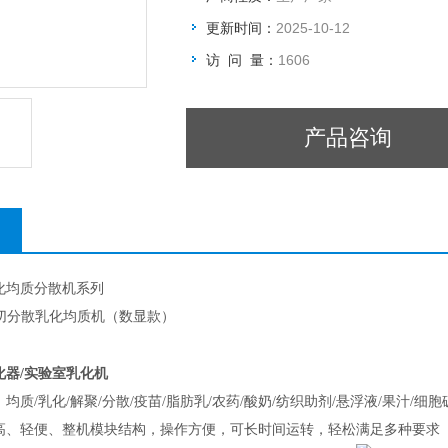
更新时间：
2025-10-12
访 问 量：
1606
产品咨询
化均质分散机系列
切分散乳化均质机（数显款）
化器/实验室乳化机
质/乳化/解聚/分散/疫苗/脂肪乳/农药/酸奶/纺织助剂/悬浮液/果汁/细胞
高、轻便、整机模块结构，操作方便，可长时间运转，轻松满足多种要求