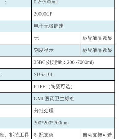
）：
0.2~7000ml
20000CP
电子无极调速
无
标配液晶数显
刻度显示
标配液晶数显
25BC(
处理量：200~7000ml)
：
SUS316L
PTFE
（陶瓷可选）
GMP
医药卫生标准
分批处理
300*200*700mm
座、拆装工具
标配支架
自动支架可选