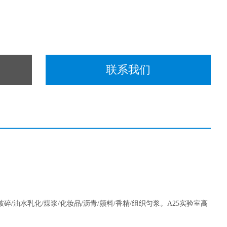
联系我们
破碎/油水乳化/煤浆/化妆品/沥青/颜料/香精/组织匀浆。A25实验室高