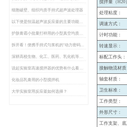
搅拌量（H20
细胞破壁、组织均质手持式超声波处理器
处理粘度：
以下便是恒温超声波反应釜的主要功能所在
调速方式：
护肤膏霜小批量打样用的小型真空均质乳化机
计时功能：
拆开看！便携手持式匀浆机的“动力密码”：核心组件全揭秘
转速显示：
深耕高校生物、化工、医药、乳化机等实验场景
标配工作头：
接触物流材质
说起实验室高速搅拌器的优势有什么看法？
轴套材质：
化妆品乳膏用的小型搅拌机
卫生标准：
大学实验室用反应釜如何选择？
工作类型：
外形尺寸：
工作支架、底