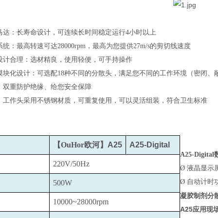
马达：长寿命设计，可连续长时间稳定运行4小时以上
统：最高转速可达28000rpm，最高为您提供27m/s的剪切线速度
设计合理：选材精良，使用轻便，可手持操作
模块化设计：可选配18种不同的分散头，满足您不同的工作环境（密闭、
、双重防护绝缘、给您安全保障
：工作头采用不锈钢材质，可重复使用，可以灵活组装，符合卫生标准
【OuHor欧河】
A25
A25-Digital
A25-Digital
220V/50Hz
Ø
液晶显示
Ø
自动计时
500W
凝胶制剂分
10000~28000rpm
A25
应用现