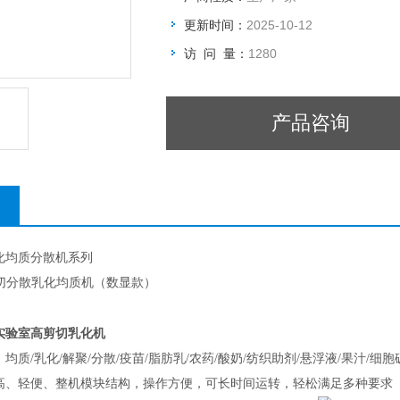
更新时间：
2025-10-12
访 问 量：
1280
产品咨询
化均质分散机系列
切分散乳化均质机（数显款）
实验室高剪切乳化机
质/乳化/解聚/分散/疫苗/脂肪乳/农药/酸奶/纺织助剂/悬浮液/果汁/细胞
高、轻便、整机模块结构，操作方便，可长时间运转，轻松满足多种要求