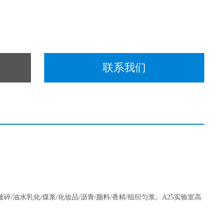
联系我们
破碎/油水乳化/煤浆/化妆品/沥青/颜料/香精/组织匀浆。A25实验室高