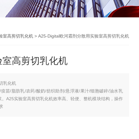
验室高剪切乳化机
> A25-Digital欧河霜剂分散用实验室高剪切乳化机
验室高剪切乳化机
切乳化机
疫苗/脂肪乳/农药/酸奶/纺织助剂/悬浮液/果汁/细胞破碎/油水乳
织匀浆。A25实验室高剪切乳化机效率高、轻便、整机模块结构，操作
求