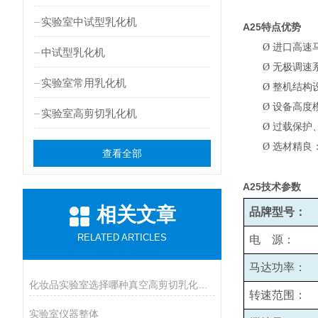
实验室中试型乳化机
A25
特点优势
Ø
进口高速
中试型乳化机
Ø
无极调速系
实验室常用乳化机
Ø
整机结构
Ø
设备高度
实验室高剪切乳化机
Ø
过载保护
Ø
选材精良
查看全部
A25
技术参数
相关文章
品牌型号：
RELATED ARTICLES
电 源：
马达功率：
化妆品实验室选择哪种真空高剪切乳化机比较好呢
转速范围：
实验室仪器整体