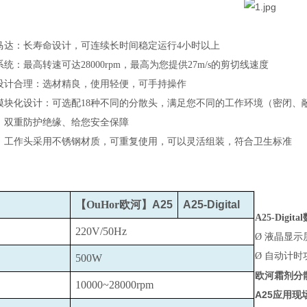
马达：长寿命设计，可连续长时间稳定运行4小时以上
统：最高转速可达28000rpm，最高为您提供27m/s的剪切线速度
设计合理：选材精良，使用轻便，可手持操作
模块化设计：可选配18种不同的分散头，满足您不同的工作环境（密闭、
、双重防护绝缘、给您安全保障
：工作头采用不锈钢材质，可重复使用，可以灵活组装，符合卫生标准
【OuHor欧河】
A25
A25-Digital
A25-Digital
220V/50Hz
Ø
液晶显示
Ø
自动计时
500W
欧河霜剂分
10000~28000rpm
A25
应用现