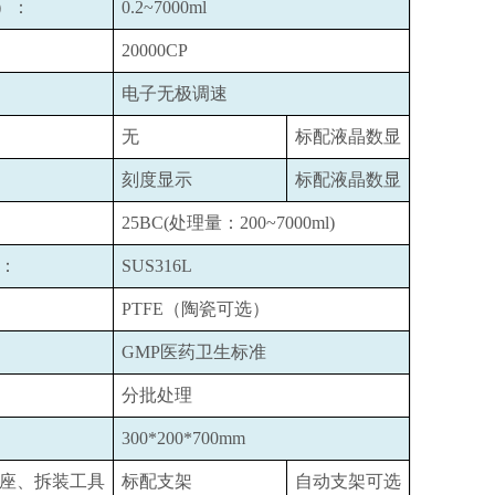
）：
0.2~7000ml
20000CP
电子无极调速
无
标配液晶数显
刻度显示
标配液晶数显
25BC(
处理量：200~7000ml)
：
SUS316L
PTFE
（陶瓷可选）
GMP
医药卫生标准
分批处理
300*200*700mm
座、拆装工具
标配支架
自动支架可选